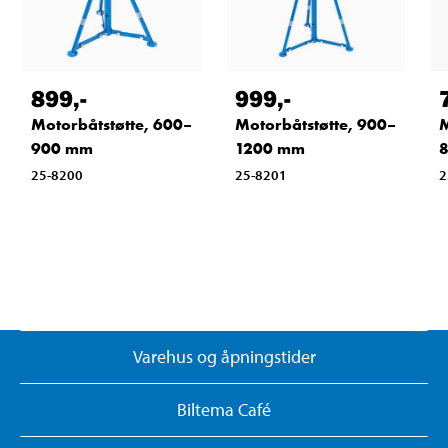
899
,-
999
,-
Motorbåtstøtte, 600–
Motorbåtstøtte, 900–
M
900 mm
1200 mm
25-8200
25-8201
2
Varehus og åpningstider
Biltema Café