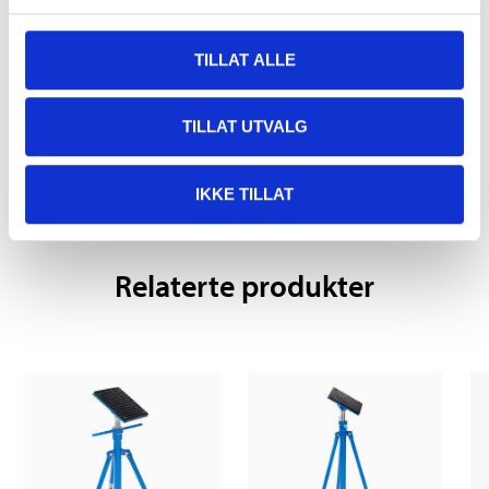
TILLAT ALLE
Kjøp & Hent
TILLAT UTVALG
Kjøp & Hent i ditt varehus.
LES MER
IKKE TILLAT
Relaterte produkter