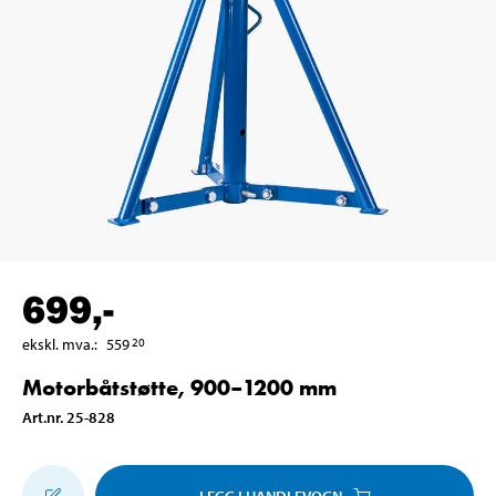
699
,-
ekskl. mva.
:
559
20
Motorbåtstøtte, 900–1200 mm
Art.nr
.
25-828
LEGG I HANDLEVOGN