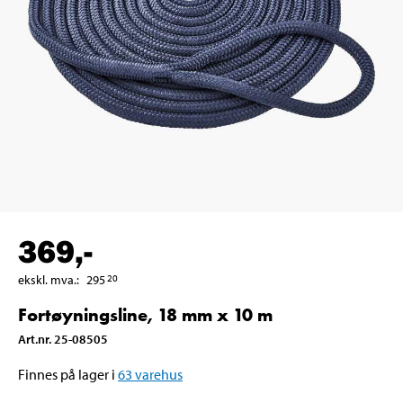
369
,-
ekskl. mva.
:
295
20
Fortøyningsline, 18 mm x 10 m
Art.nr
.
25-08505
Finnes på lager i
63
varehus