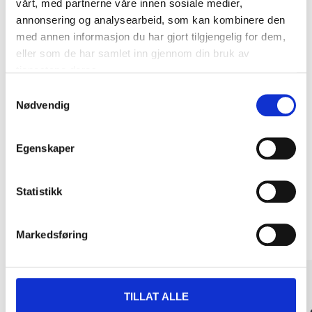
vårt, med partnerne våre innen sosiale medier,
DEL OPP DIN BETALING
annonsering og analysearbeid, som kan kombinere den
med annen informasjon du har gjort tilgjengelig for dem,
eller som de har samlet inn gjennom din bruk av
tjenestene deres.
Samtykkevalg
Kjøp & Hent
Nødvendig
Kjøp & Hent i ditt varehus.
LES MER
Egenskaper
Statistikk
Andre kunder har også kjøpt
Markedsføring
TILLAT ALLE