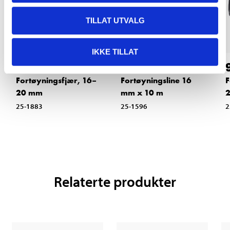
TILLAT UTVALG
IKKE TILLAT
219
,-
289
,-
Fortøyningsfjær, 16–
Fortøyningsline 16
F
20 mm
mm x 10 m
25-1883
25-1596
2
Relaterte produkter