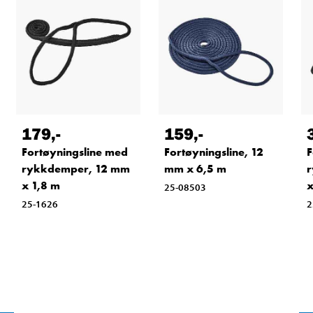
179
,-
159
,-
Fortøyningsline med
Fortøyningsline, 12
F
rykkdemper, 12 mm
mm x 6,5 m
x 1,8 m
x
25-08503
25-1626
2