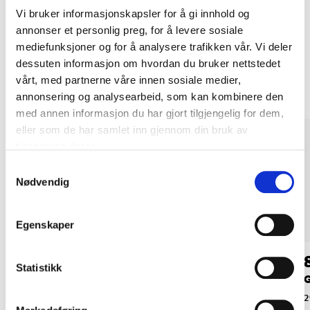
LES MER
Vi bruker informasjonskapsler for å gi innhold og
annonser et personlig preg, for å levere sosiale
mediefunksjoner og for å analysere trafikken vår. Vi deler
Andre kunder har også kjøpt
dessuten informasjon om hvordan du bruker nettstedet
vårt, med partnerne våre innen sosiale medier,
annonsering og analysearbeid, som kan kombinere den
med annen informasjon du har gjort tilgjengelig for dem,
eller som de har samlet inn gjennom din bruk av
tjenestene deres.
Samtykkevalg
Nødvendig
Egenskaper
49
49
90
90
Statistikk
Polyesterline, 4 mm x
Polypropenline, 6
G
30 m
mm x 20 m
2