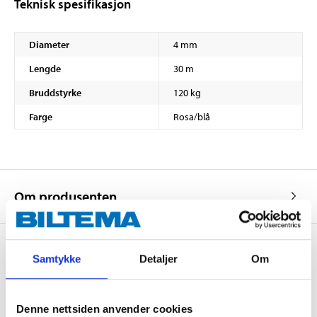
Teknisk spesifikasjon
Diameter
4 mm
Lengde
30 m
Bruddstyrke
120 kg
Farge
Rosa/blå
Om produsenten
Samtykke
Detaljer
Om
Kjøp & Hent
Kjøp & Hent i ditt varehus.
Denne nettsiden anvender cookies