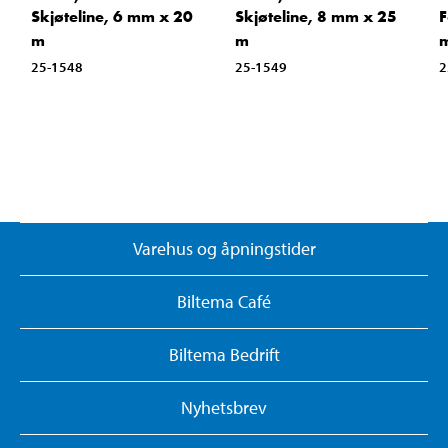
Skjøteline, 6 mm x 20
Skjøteline, 8 mm x 25
F
m
m
m
25-1548
25-1549
2
Varehus og åpningstider
Biltema Café
Biltema Bedrift
Nyhetsbrev