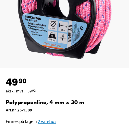
49
90
ekskl. mva.
:
39
92
Polypropenline, 4 mm x 30 m
Art.nr
.
25-1509
Finnes på lager i
2
varehus