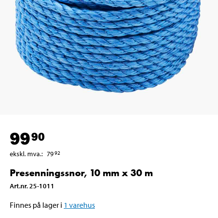
99
90
ekskl. mva.
:
79
92
Presenningssnor, 10 mm x 30 m
Art.nr
.
25-1011
Finnes på lager i
1
varehus