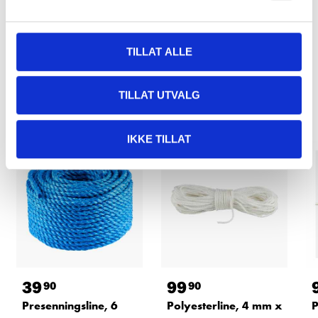
TILLAT ALLE
Relaterte produkter
TILLAT UTVALG
IKKE TILLAT
39
99
90
90
Presenningsline, 6
Polyesterline, 4 mm x
P