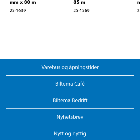
mm x 30 m
35 m
25-1639
25-1569
2
Varehus og åpningstider
Biltema Café
Biltema Bedrift
Nyhetsbrev
Nytt og nyttig