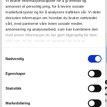
Vi bruker informasjonskapsler for å gi innhold og
annonser et personlig preg, for å levere sosiale
Andre kunder har også kjøpt
mediefunksjoner og for å analysere trafikken vår. Vi deler
dessuten informasjon om hvordan du bruker nettstedet
vårt, med partnerne våre innen sosiale medier,
annonsering og analysearbeid, som kan kombinere den
med annen informasjon du har gjort tilgjengelig for dem,
eller som de har samlet inn gjennom din bruk av
tjenestene deres.
Samtykkevalg
Nødvendig
Egenskaper
99
119
,-
90
Presenningsline, 10
Presenningsline, 6
P
Statistikk
mm x 30 m
mm x 100 m
25-1642
25-1640
2
Markedsføring