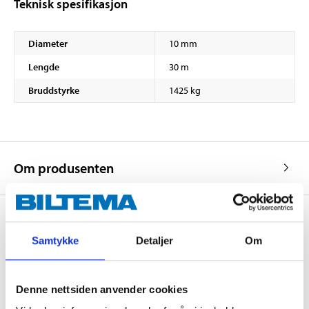
Teknisk spesifikasjon
Diameter
10 mm
Lengde
30 m
Bruddstyrke
1425 kg
Om produsenten
Samtykke
Detaljer
Om
Kjøp & Hent
Kjøp & Hent i ditt varehus.
Denne nettsiden anvender cookies
LES MER