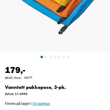
179
,-
ekskl. mva.
:
143
20
Vanntett pakkepose, 3-pk.
Art.nr
.
37-4999
Finnes på lager i
10
varehus