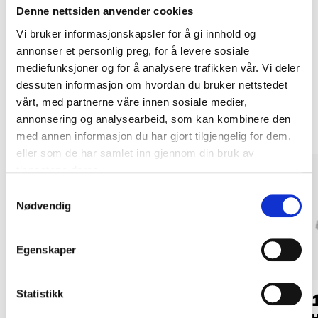
Denne nettsiden anvender cookies
Kjøp & Hent i ditt varehus.
Vi bruker informasjonskapsler for å gi innhold og
LES MER
annonser et personlig preg, for å levere sosiale
mediefunksjoner og for å analysere trafikken vår. Vi deler
dessuten informasjon om hvordan du bruker nettstedet
Andre kunder har også kjøpt
vårt, med partnerne våre innen sosiale medier,
annonsering og analysearbeid, som kan kombinere den
med annen informasjon du har gjort tilgjengelig for dem,
eller som de har samlet inn gjennom din bruk av
tjenestene deres.
Samtykkevalg
Nødvendig
Egenskaper
Statistikk
119
,-
99
90