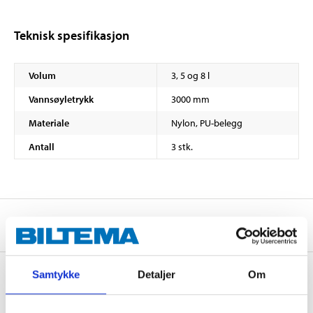
Teknisk spesifikasjon
Volum
3, 5 og 8 l
Vannsøyletrykk
3000 mm
Materiale
Nylon, PU-belegg
Antall
3 stk.
Om produsenten
Samtykke
Detaljer
Om
Kjøp & Hent