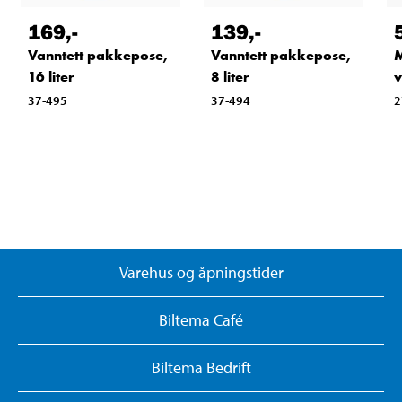
169
,-
139
,-
Vanntett pakkepose,
Vanntett pakkepose,
M
16 liter
8 liter
v
37-495
37-494
2
Varehus og åpningstider
Biltema Café
Biltema Bedrift