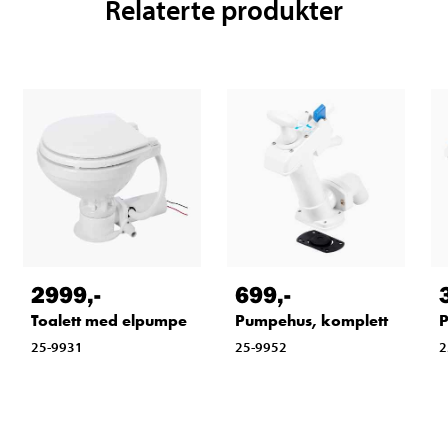
Relaterte produkter
2999
,-
699
,-
Toalett med elpumpe
Pumpehus, komplett
P
25-9931
25-9952
2