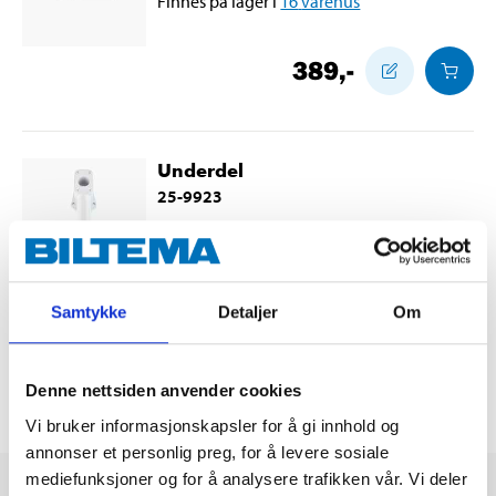
Finnes på lager i
16
varehus
389
,-
Underdel
25-9923
Finnes på lager i
28
varehus
249
,-
Samtykke
Detaljer
Om
Denne nettsiden anvender cookies
Vi bruker informasjonskapsler for å gi innhold og
annonser et personlig preg, for å levere sosiale
mediefunksjoner og for å analysere trafikken vår. Vi deler