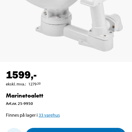
1599
,-
ekskl. mva.
:
1279
20
Marinetoalett
Art.nr
.
25-9950
Finnes på lager i
33
varehus