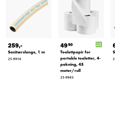
259
,-
49
90
Sanitærslange, 1 m
Toalettpapir for
S
portable toaletter, 4-
25-9916
2
pakning, 45
meter/rull
25-9943