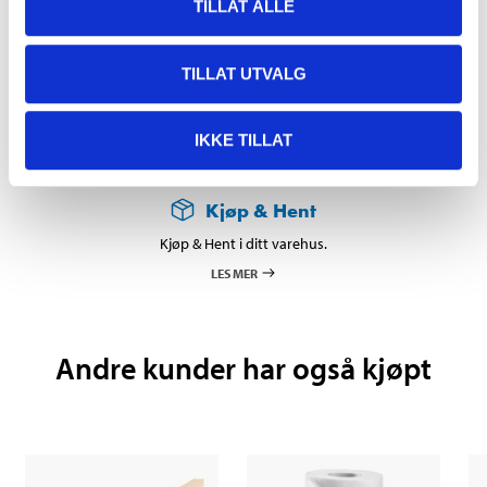
TILLAT ALLE
DEL OPP DIN BETALING
TILLAT UTVALG
IKKE TILLAT
Kjøp & Hent
Kjøp & Hent i ditt varehus.
LES MER
Andre kunder har også kjøpt