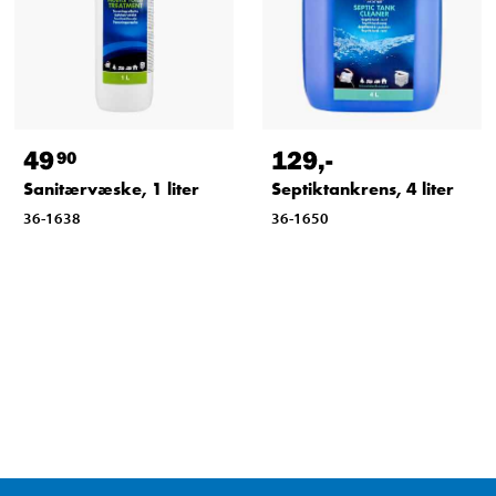
49
129
,-
90
Sanitærvæske, 1 liter
Septiktankrens, 4 liter
36-1638
36-1650