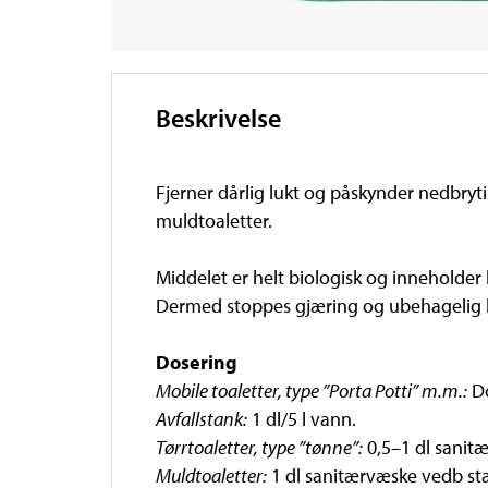
Beskrivelse
Fjerner dårlig lukt og påskynder nedbryti
muldtoaletter.
Middelet er helt biologisk og inneholder
Dermed stoppes gjæring og ubehagelig l
Dosering
Mobile toaletter, type ”Porta Potti” m.m.:
Do
Avfallstank:
1 dl/5 l vann.
Tørrtoaletter, type ”tønne”:
0,5–1 dl sanitæ
Muldtoaletter:
1 dl sanitærvæske vedb star