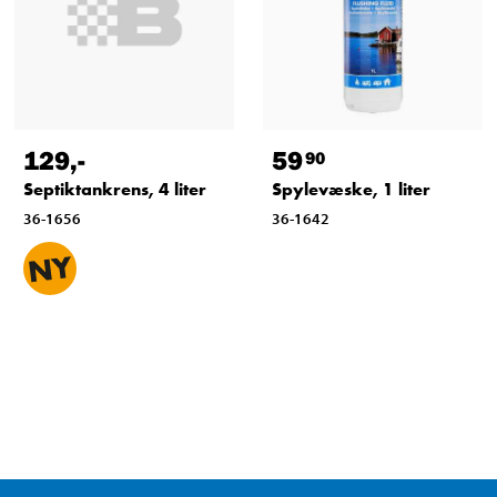
129
,-
59
90
Septiktankrens, 4 liter
Spylevæske, 1 liter
36-1656
36-1642