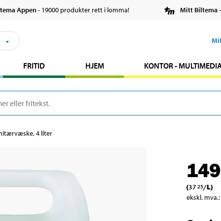
ltema Appen
- 19000 produkter rett i lomma!
Mitt Biltema
-
s
Mi
FRITID
HJEM
KONTOR - MULTIMEDI
nitærvæske, 4 liter
149
(
37
/
L
)
25
ekskl. mva.
: