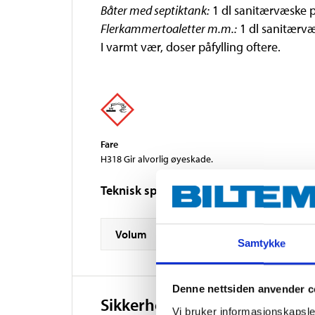
Båter med septiktank:
1 dl sanitærvæske pe
Flerkammertoaletter m.m.:
1 dl sanitærvæs
I varmt vær, doser påfylling oftere.
Fare
H318 Gir alvorlig øyeskade.
Teknisk spesifikasjon
Volum
Samtykke
Denne nettsiden anvender c
Sikkerhetsinformasjon og øv
Vi bruker informasjonskapsler