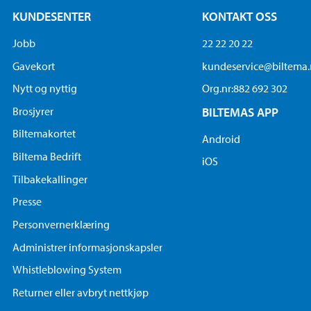
KUNDESENTER
KONTAKT OSS
Jobb
22 22 20 22
Gavekort
kundeservice@biltema
Nytt og nyttig
Org.nr:882 692 302
Brosjyrer
BILTEMAS APP
Biltemakortet
Android
Biltema Bedrift
iOS
Tilbakekallinger
Presse
Personvernerklæring
Administrer informasjonskapsler
Whistleblowing System
Returner eller avbryt nettkjøp