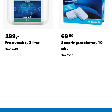
199
,-
69
90
Frostvæske, 3 liter
Saneringstabletter, 10
stk.
36-1649
36-7511