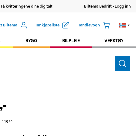
 Få kvitteringene dine digitalt
Biltema Bedrift
- Logg inn
tt Biltema
Innkjøpsliste
Handlevogn
A
BYGG
BILPLEIE
VERKTØY
,-
119
20