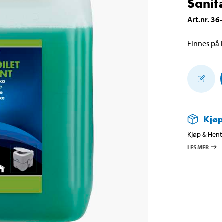
Sanit
Art.nr
.
36
Finnes på l
Kjøp
Kjøp & Hent 
LES MER