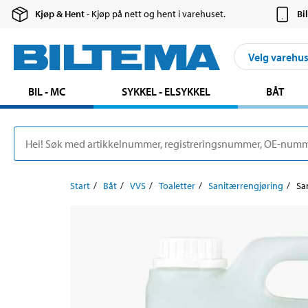
Kjøp & Hent
- Kjøp på nett og hent i varehuset.
Bi
Velg varehu
BIL - MC
SYKKEL - ELSYKKEL
BÅT
Start
Båt
VVS
Toaletter
Sanitærrengjøring
Sa