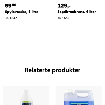
59
129
,-
90
Spylevæske, 1 liter
Septiktankrens, 4 liter
36-1642
36-1650
Relaterte produkter