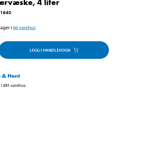
ærvæske, 4 liter
-1640
ager i
66
varehus
LEGG I HANDLEVOGN
 & Hent
i ditt varehus.