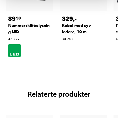
89
329
,-
90
Nummerskiltbelysnin
Kabel med syv
T
g LED
ledere, 10 m
s
42-227
34-202
4
Relaterte produkter