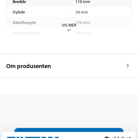
Bredde
110 mm
Dybde
24 mm
Kabellengde
170 mm
VIS MER
Senteravstand
182 mm
Om produsenten