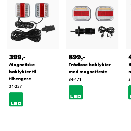
399
,-
899
,-
Magnetiske
Trådløse baklykter
B
baklykter til
med magnetfeste
m
tilhengere
34-471
3
34-257