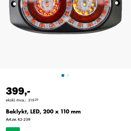
399
,-
ekskl. mva.
:
319
20
Baklykt, LED, 200 x 110 mm
Art.nr
.
42-239