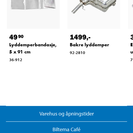
49
1499
,-
90
Lyddemperbandasje,
Bakre lyddemper
E
5 x 91 cm
u
92-2810
36-912
7
Varehus og åpningstider
Biltema Café