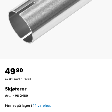
49
90
ekskl. mva.
:
39
92
Skjøterør
Art.nr
.
98-2480
Finnes på lager i
11
varehus