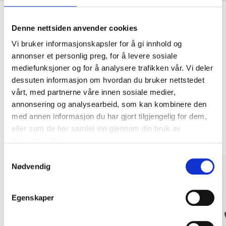
Denne nettsiden anvender cookies
Kjøp & Hent
Vi bruker informasjonskapsler for å gi innhold og
annonser et personlig preg, for å levere sosiale
Kjøp & Hent i ditt varehus.
mediefunksjoner og for å analysere trafikken vår. Vi deler
LES MER
dessuten informasjon om hvordan du bruker nettstedet
vårt, med partnerne våre innen sosiale medier,
annonsering og analysearbeid, som kan kombinere den
Andre kunder har også kjøpt
med annen informasjon du har gjort tilgjengelig for dem,
eller som de har samlet inn gjennom din bruk av
tjenestene deres.
Samtykkevalg
Nødvendig
Egenskaper