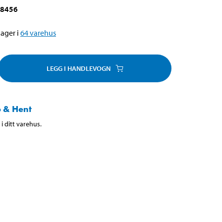
-8456
ager i
64
varehus
LEGG I HANDLEVOGN
 & Hent
i ditt varehus.