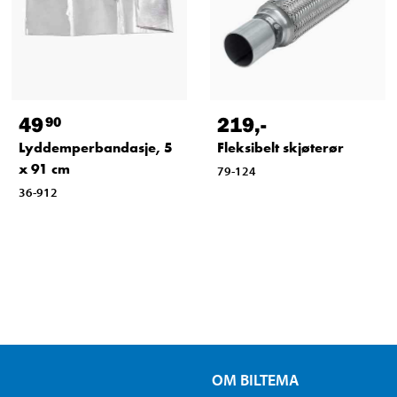
49
219
,-
90
Lyddemperbandasje, 5
Fleksibelt skjøterør
x 91 cm
79-124
36-912
OM BILTEMA