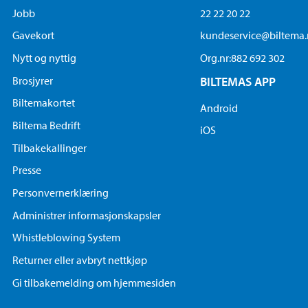
Jobb
22 22 20 22
Gavekort
kundeservice@biltema
Nytt og nyttig
Org.nr:882 692 302
Brosjyrer
BILTEMAS APP
Biltemakortet
Android
Biltema Bedrift
iOS
Tilbakekallinger
Presse
Personvernerklæring
Administrer informasjonskapsler
Whistleblowing System
Returner eller avbryt nettkjøp
Gi tilbakemelding om hjemmesiden