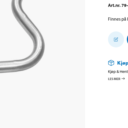
Art.nr
.
79
Finnes på l
Kjøp
Kjøp & Hent 
LES MER