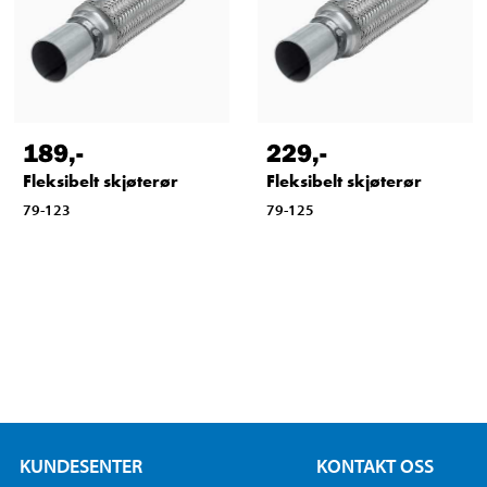
189
,-
229
,-
Fleksibelt skjøterør
Fleksibelt skjøterør
79-123
79-125
KUNDESENTER
KONTAKT OSS