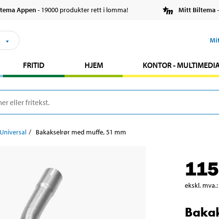
ltema Appen
- 19000 produkter rett i lomma!
Mitt Biltema
-
s
Mi
FRITID
HJEM
KONTOR - MULTIMEDI
Universal
Bakakselrør med muffe, 51 mm
115
ekskl. mva.
:
Bakak