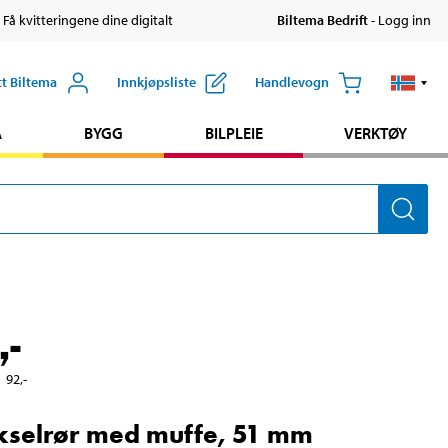
 Få kvitteringene dine digitalt
Biltema Bedrift
- Logg inn
tt Biltema
Innkjøpsliste
Handlevogn
A
BYGG
BILPLEIE
VERKTØY
,-
92
,-
selrør med muffe, 51 mm