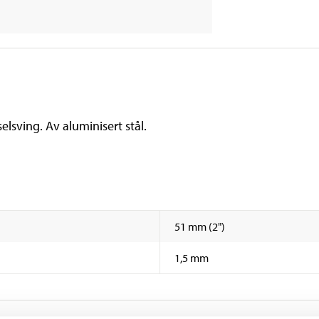
lsving. Av aluminisert stål.
51 mm (2")
1,5 mm