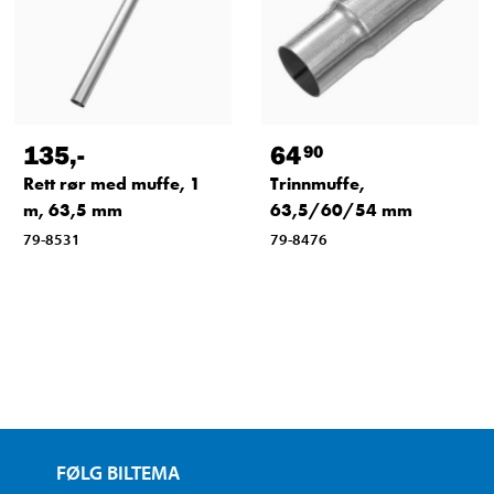
135
,-
64
90
Rett rør med muffe, 1
Trinnmuffe,
m, 63,5 mm
63,5/60/54 mm
79-8531
79-8476
FØLG BILTEMA