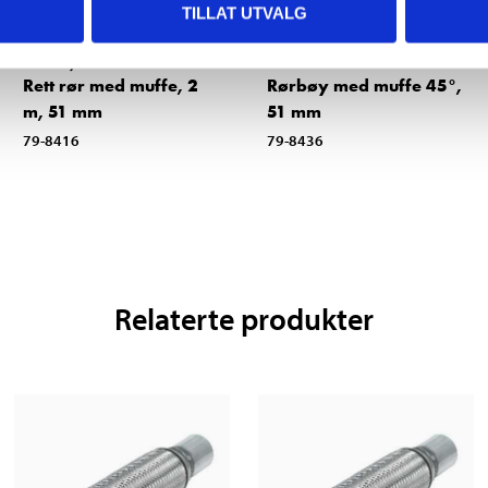
TILLAT UTVALG
169
,-
79
90
Rett rør med muffe, 2
Rørbøy med muffe 45°,
m, 51 mm
51 mm
79-8416
79-8436
Relaterte produkter