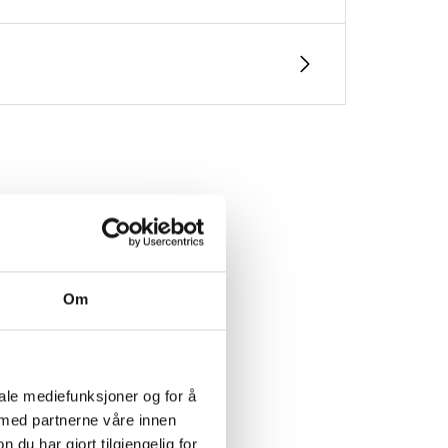
Om
et
NG
iale mediefunksjoner og for å
 med partnerne våre innen
u har gjort tilgjengelig for