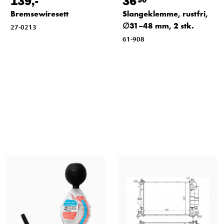
139
,-
36
Bremsewiresett
Slangeklemme, rustfri,
∅31–48 mm, 2 stk.
27-0213
61-908