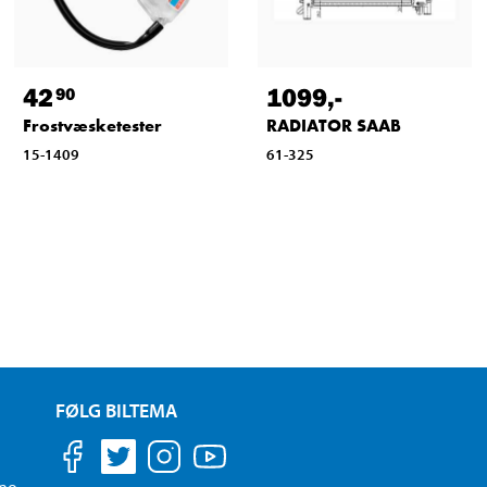
42
1099
,-
90
Frostvæsketester
RADIATOR SAAB
15-1409
61-325
FØLG BILTEMA