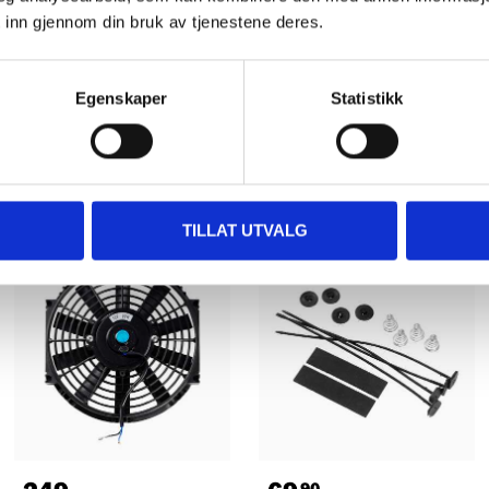
 inn gjennom din bruk av tjenestene deres.
Egenskaper
Statistikk
Andre kunder har også kjøpt
TILLAT UTVALG
90