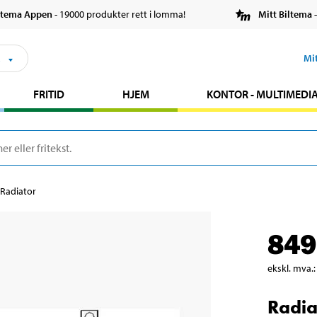
ltema Appen
- 19000 produkter rett i lomma!
Mitt Biltema
-
s
Mi
FRITID
HJEM
KONTOR - MULTIMEDI
Radiator
849
ekskl. mva.
:
Radia