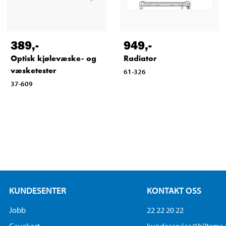
389
,-
949
,-
Optisk kjølevæske- og
Radiator
væsketester
61-326
37-609
KUNDESENTER
KONTAKT OSS
Jobb
22 22 20 22