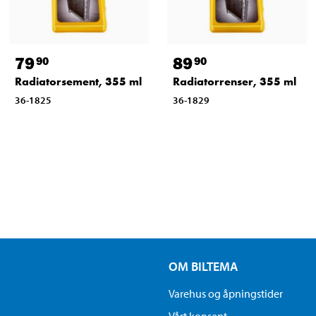
79
89
90
90
Radiatorsement, 355 ml
Radiatorrenser, 355 ml
36-1825
36-1829
OM BILTEMA
Varehus og åpningstider