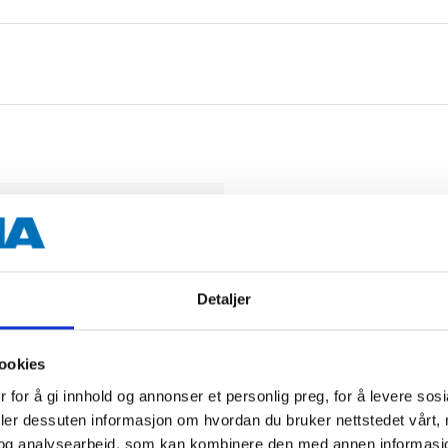
Detaljer
Biltemakort
ookies
DEL OPP DIN BETALI
 for å gi innhold og annonser et personlig preg, for å levere sos
deler dessuten informasjon om hvordan du bruker nettstedet vårt,
og analysearbeid, som kan kombinere den med annen informasjon d