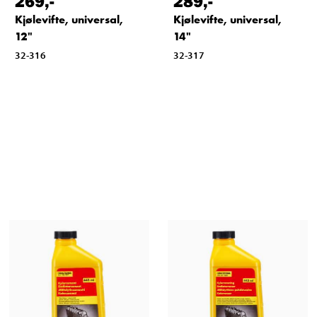
269
,-
289
,-
Kjølevifte, universal,
Kjølevifte, universal,
12"
14"
32-316
32-317