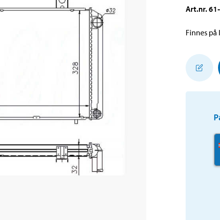
Art.nr
.
61
Finnes på l
P