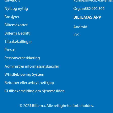
Gavekort
kundeservice@biltema
Nytt og nyttig
Org.nr:882 692 302
Brosjyrer
BILTEMAS APP
Biltemakortet
Android
Biltema Bedrift
iOS
Tilbakekallinger
Presse
Personvernerklæring
Administrer informasjonskapsler
Whistleblowing System
Returner eller avbryt nettkjøp
Gi tilbakemelding om hjemmesiden
© 2025 Biltema. Alle rettigheter forbeholdes.