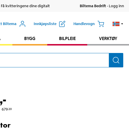
 Få kvitteringene dine digitalt
Biltema Bedrift
- Logg inn
tt Biltema
Innkjøpsliste
Handlevogn
A
BYGG
BILPLEIE
VERKTØY
,-
679
20
tor