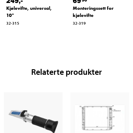
249
,-
69
Kjølevifte, universal,
Monteringssett for
10"
kjølevifte
32-315
32-319
Relaterte produkter