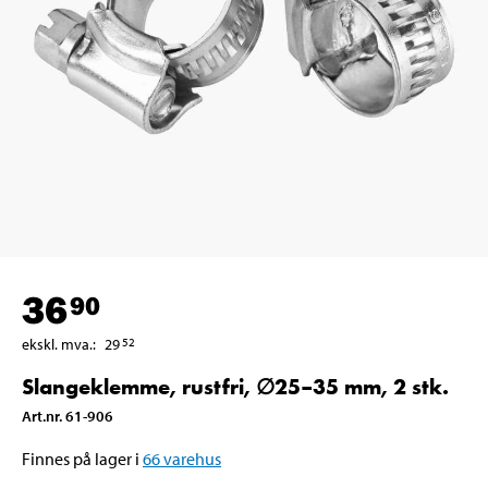
36
90
ekskl. mva.
:
29
52
Slangeklemme, rustfri, ∅25–35 mm, 2 stk.
Art.nr
.
61-906
Finnes på lager i
66
varehus