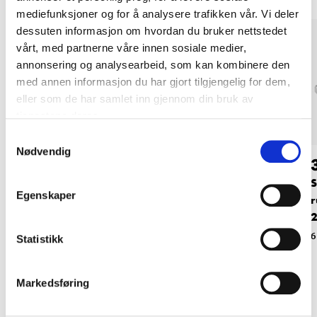
mediefunksjoner og for å analysere trafikken vår. Vi deler
dessuten informasjon om hvordan du bruker nettstedet
vårt, med partnerne våre innen sosiale medier,
annonsering og analysearbeid, som kan kombinere den
med annen informasjon du har gjort tilgjengelig for dem,
eller som de har samlet inn gjennom din bruk av
tjenestene deres.
Samtykkevalg
Nødvendig
36
36
90
90
Slangeklemme,
Slangeklemme,
S
Egenskaper
rustfri, ∅22–29 mm,
rustfri, ∅28–41 mm,
r
2 stk.
2 stk.
2
61-905
61-907
6
Statistikk
Markedsføring