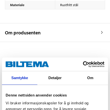
Materiale
Rustfritt stål
Om produsenten
Kjøp & Hent
Kjøp & Hent i ditt varehus.
LES MER
Samtykke
Detaljer
Om
Andre kunder har også kjøpt
Denne nettsiden anvender cookies
Vi bruker informasjonskapsler for å gi innhold og
annonser et personlig preg, for å levere sosiale