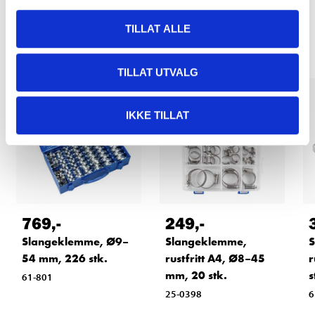
Relaterte produkter
TILLAT ALLE
TILLAT UTVALG
IKKE TILLAT
769
,-
249
,-
Slangeklemme, Ø9–
Slangeklemme,
S
54 mm, 226 stk.
rustfritt A4, Ø8–45
r
mm, 20 stk.
s
61-801
25-0398
6