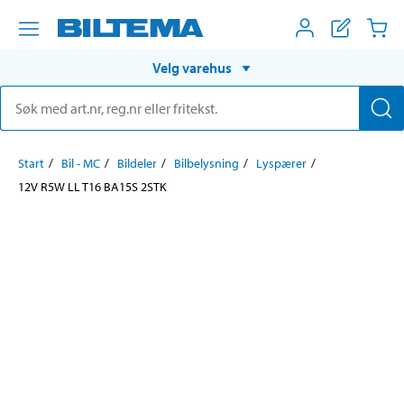
Velg varehus
Start
Bil - MC
Bildeler
Bilbelysning
Lyspærer
12V R5W LL T16 BA15S 2STK