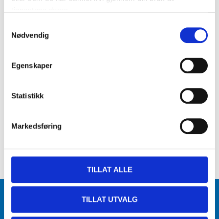
tjenestene deres.
Samtykkevalg
Nødvendig
Egenskaper
Statistikk
Markedsføring
TILLAT ALLE
Varehus og åpningstider
TILLAT UTVALG
Biltema Café