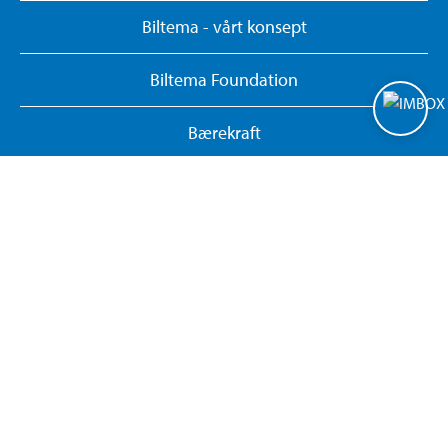
Biltema - vårt konsept
Biltema Foundation
Bærekraft
Personvernerklæring
Administrer informasjonskapsler
Whistleblowing System
Gi tilbakemelding om hjemmesiden
Returner eller avbryt nettkjøp