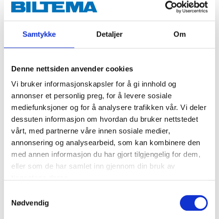
Samtykke
Detaljer
Om
Denne nettsiden anvender cookies
Vi bruker informasjonskapsler for å gi innhold og
annonser et personlig preg, for å levere sosiale
mediefunksjoner og for å analysere trafikken vår. Vi deler
dessuten informasjon om hvordan du bruker nettstedet
vårt, med partnerne våre innen sosiale medier,
annonsering og analysearbeid, som kan kombinere den
med annen informasjon du har gjort tilgjengelig for dem,
eller som de har samlet inn gjennom din bruk av
189
,-
99
90
tjenestene deres.
Sideblinklys
Sideblinklys
Samtykkevalg
76-589
76-428
Nødvendig
12
varehus
Finnes på lager i
23
varehus
Finnes på lager i