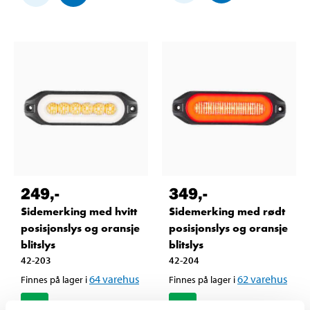
249
,-
349
,-
Sidemerking med hvitt
Sidemerking med rødt
posisjonslys og oransje
posisjonslys og oransje
blitslys
blitslys
42-203
42-204
64
varehus
62
varehus
Finnes på lager i
Finnes på lager i