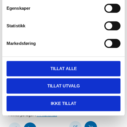
Egenskaper
Statistikk
Markedsføring
TILLAT ALLE
TILLAT UTVALG
189
,-
99
90
Sideblinklys
Sideblinklys
IKKE TILLAT
76-588
76-427
9
varehus
Finnes på lager i
11
varehus
Finnes på lager i