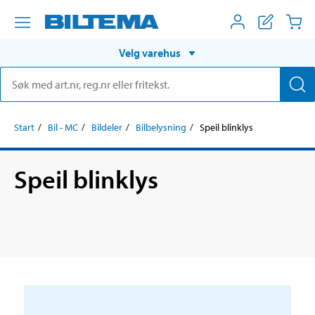
Velg varehus
Start
Bil - MC
Bildeler
Bilbelysning
Speil blinklys
Speil blinklys