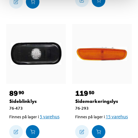
89
119
90
50
Sideblinklys
Sidemarkeringslys
76-473
76-293
5
varehus
15
varehus
Finnes på lager i
Finnes på lager i