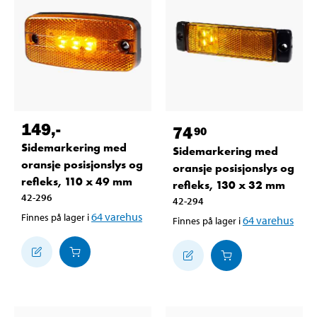
149
,-
74
90
Sidemarkering med
Sidemarkering med
oransje posisjonslys og
oransje posisjonslys og
refleks, 110 x 49 mm
refleks, 130 x 32 mm
42-296
42-294
64
varehus
Finnes på lager i
64
varehus
Finnes på lager i