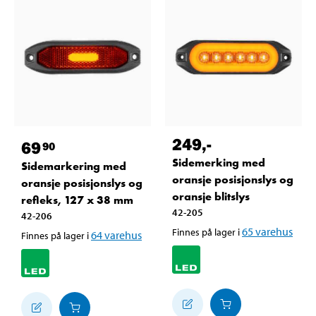
249
,-
69
90
Sidemerking med
Sidemarkering med
oransje posisjonslys og
oransje posisjonslys og
oransje blitslys
refleks, 127 x 38 mm
42-205
42-206
65
varehus
Finnes på lager i
64
varehus
Finnes på lager i