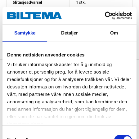
Slitasjeadvarsel
1 stk.
Brems
AKEBONO
Samtykke
Detaljer
Om
Sikkerhetsinformasjon og øvrige dokumenter
Denne nettsiden anvender cookies
Vi bruker informasjonskapsler for å gi innhold og
Om produsenten
annonser et personlig preg, for å levere sosiale
mediefunksjoner og for å analysere trafikken vår. Vi deler
dessuten informasjon om hvordan du bruker nettstedet
vårt, med partnerne våre innen sosiale medier,
annonsering og analysearbeid, som kan kombinere den
Kjøp & Hent
med annen informasjon du har gjort tilgjengelig for dem,
eller som de har samlet inn gjennom din bruk av
Kjøp & Hent i ditt varehus.
tjenestene deres.
LES MER
Samtykkevalg