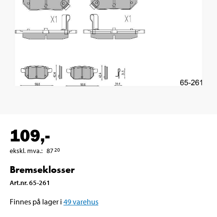
109
,-
ekskl. mva.
:
87
20
Bremseklosser
Art.nr
.
65-261
Finnes på lager i
49
varehus