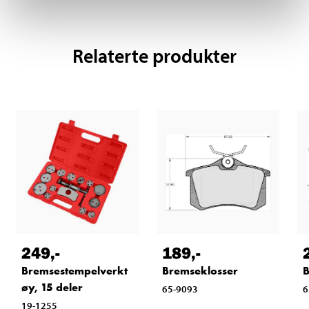
Relaterte produkter
249
,-
189
,-
Bremsestempelverkt
Bremseklosser
B
øy, 15 deler
65-9093
6
19-1255