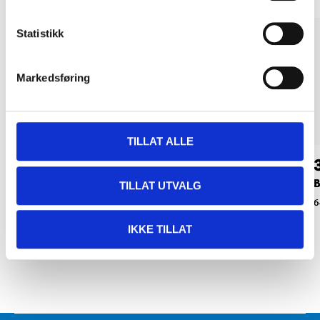
Statistikk
Markedsføring
TILLAT ALLE
369
,-
329
,-
Bremseskive
Bremseskive
B
TILLAT UTVALG
64-426
64-425
6
IKKE TILLAT