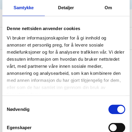
serviceanbefalinger.
Samtykke
Detaljer
Om
Denne nettsiden anvender cookies
Om produsenten
Vi bruker informasjonskapsler for å gi innhold og
annonser et personlig preg, for å levere sosiale
mediefunksjoner og for å analysere trafikken vår. Vi deler
dessuten informasjon om hvordan du bruker nettstedet
vårt, med partnerne våre innen sosiale medier,
Kjøp & Hent
annonsering og analysearbeid, som kan kombinere den
med annen informasjon du har gjort tilgjengelig for dem,
Kjøp & Hent i ditt varehus.
eller som de har samlet inn gjennom din bruk av
LES MER
tjenestene deres.
Samtykkevalg
Nødvendig
Relaterte produkter
Egenskaper