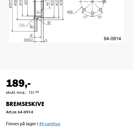
189
,-
ekskl. mva.
:
151
20
BREMSESKIVE
Art.nr
.
64-0914
Finnes på lager i
49
varehus