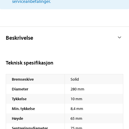
serviceanbefalinger.
Beskrivelse
Teknisk spesifikasjon
Bremseskive
Solid
Diameter
280 mm
Tykkelse
10 mm
Min. tykkelse
8,4 mm
Høyde
65 mm
Sentreringsdiameter
75 mm