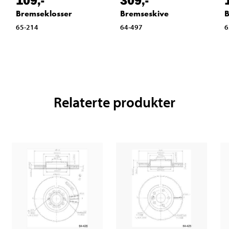
109
,-
309
,-
Bremseklosser
Bremseskive
B
65-214
64-497
6
Relaterte produkter