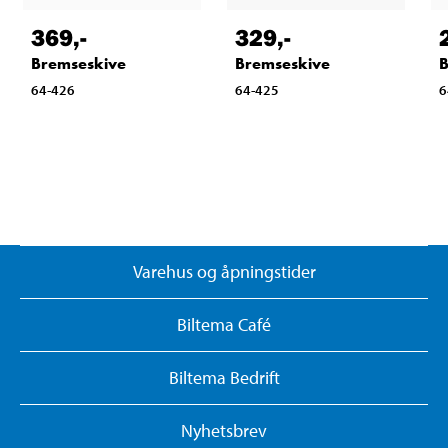
369
,-
329
,-
Bremseskive
Bremseskive
B
64-426
64-425
6
Varehus og åpningstider
Biltema Café
Biltema Bedrift
Nyhetsbrev