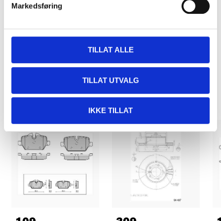
Markedsføring
Kjøp & Hent
Kjøp & Hent i ditt varehus.
LES MER
TILLAT ALLE
Andre kunder har også kjøpt
TILLAT UTVALG
IKKE TILLAT