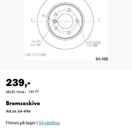
239
,-
ekskl. mva.
:
191
20
Bremseskive
Art.nr
.
64-496
Finnes på lager i
54
varehus