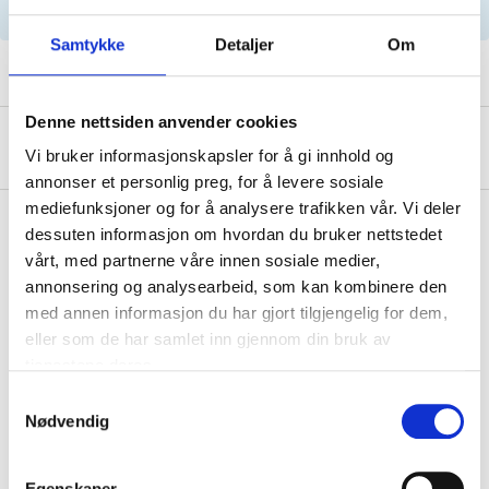
serviceanbefalinger.
Samtykke
Detaljer
Om
Denne nettsiden anvender cookies
Om produsenten
Vi bruker informasjonskapsler for å gi innhold og
annonser et personlig preg, for å levere sosiale
mediefunksjoner og for å analysere trafikken vår. Vi deler
dessuten informasjon om hvordan du bruker nettstedet
vårt, med partnerne våre innen sosiale medier,
Kjøp & Hent
annonsering og analysearbeid, som kan kombinere den
Kjøp & Hent i ditt varehus.
med annen informasjon du har gjort tilgjengelig for dem,
eller som de har samlet inn gjennom din bruk av
LES MER
tjenestene deres.
Samtykkevalg
Nødvendig
Relaterte produkter
Egenskaper