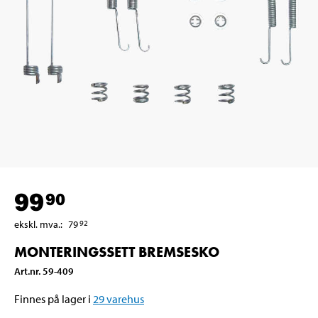
99
90
ekskl. mva.
:
79
92
MONTERINGSSETT BREMSESKO
Art.nr
.
59-409
Finnes på lager i
29
varehus