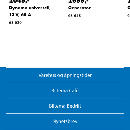
1049
,-
1699
,-
Dynamo universell,
Generator
G
12 V, 65 A
63-658
6
63-630
Varehus og åpningstider
Biltema Café
Biltema Bedrift
Nyhetsbrev