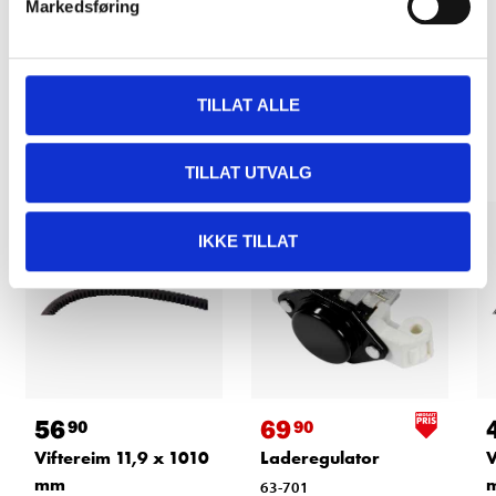
Markedsføring
LES MER
Andre kunder har også kjøpt
TILLAT ALLE
TILLAT UTVALG
IKKE TILLAT
56
69
90
90
Viftereim 11,9 x 1010
Laderegulator
V
mm
63-701