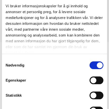
Vi bruker informasjonskapsler for å gi innhold og
annonser et personlig preg, for å levere sosiale
mediefunksjoner og for å analysere trafikken vår. Vi deler
dessuten informasjon om hvordan du bruker nettstedet
vårt, med partnerne våre innen sosiale medier,
annonsering og analysearbeid, som kan kombinere den
med annen informasjon du har gjort tilgjengelig for dem,
eller som de har samlet inn gjennom din bruk av
Biltemakortet
tjenestene deres.
Samtykkevalg
Nødvendig
DEL OPP DIN BETALING
Egenskaper
Statistikk
Kjøp & Hent
Kjøp & Hent i ditt varehus.