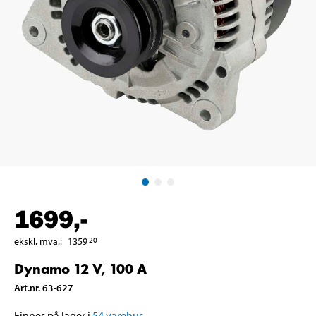
1699
,-
ekskl. mva.
:
1359
20
Dynamo 12 V, 100 A
Art.nr
.
63-627
Finnes på lager i
54
varehus