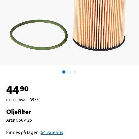
44
90
ekskl. mva.
:
35
92
Oljefilter
Art.nr
.
50-125
Finnes på lager i
64
varehus