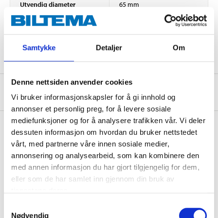
Utvendig diameter
65 mm
Innvendig diameter
31,5 mm
Innvendig diameter 2
31,5 mm
Samtykke
Detaljer
Om
Denne nettsiden anvender cookies
Om produsenten
Vi bruker informasjonskapsler for å gi innhold og
annonser et personlig preg, for å levere sosiale
mediefunksjoner og for å analysere trafikken vår. Vi deler
dessuten informasjon om hvordan du bruker nettstedet
vårt, med partnerne våre innen sosiale medier,
Kjøp & Hent
annonsering og analysearbeid, som kan kombinere den
Kjøp & Hent i ditt varehus.
med annen informasjon du har gjort tilgjengelig for dem,
LES MER
eller som de har samlet inn gjennom din bruk av
tjenestene deres.
Samtykkevalg
Nødvendig