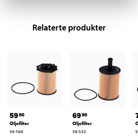
Relaterte produkter
59
69
90
90
Oljefilter
Oljefilter
O
50-164
50-532
5