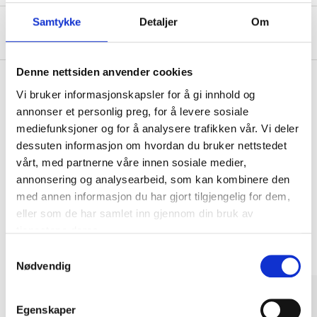
Samtykke
Detaljer
Om
Om produsenten
Denne nettsiden anvender cookies
Vi bruker informasjonskapsler for å gi innhold og
annonser et personlig preg, for å levere sosiale
Kjøp & Hent
mediefunksjoner og for å analysere trafikken vår. Vi deler
Kjøp & Hent i ditt varehus.
dessuten informasjon om hvordan du bruker nettstedet
LES MER
vårt, med partnerne våre innen sosiale medier,
annonsering og analysearbeid, som kan kombinere den
med annen informasjon du har gjort tilgjengelig for dem,
Andre kunder har også kjøpt
eller som de har samlet inn gjennom din bruk av
tjenestene deres.
Samtykkevalg
Nødvendig
Egenskaper