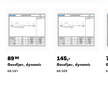
89
145
,-
90
Gassfjær, dynamic
Gassfjær, dynamic
G
68-541
68-509
6