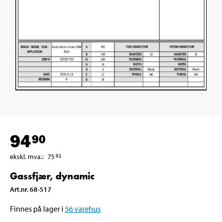
94
90
ekskl. mva.
:
75
92
Gassfjær, dynamic
Art.nr
.
68-517
Finnes på lager i
56
varehus