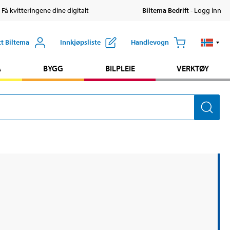
 Få kvitteringene dine digitalt
Biltema Bedrift
- Logg inn
tt Biltema
Innkjøpsliste
Handlevogn
A
BYGG
BILPLEIE
VERKTØY