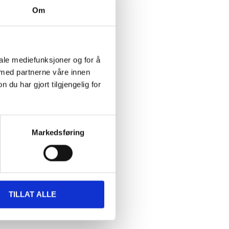
Om
iale mediefunksjoner og for å
 med partnerne våre innen
u har gjort tilgjengelig for
Markedsføring
TILLAT ALLE