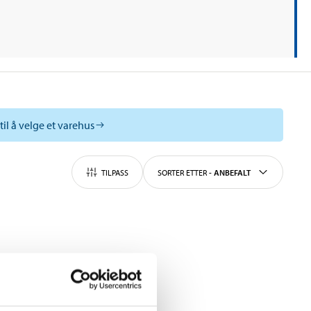
til å velge et varehus
TILPASS
SORTER ETTER
-
ANBEFALT