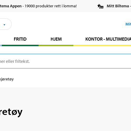
ltema Appen
- 19000 produkter rett i lomma!
Mitt Biltema
-
s
Mi
FRITID
HJEM
KONTOR - MULTIMEDI
kjøretøy
retøy