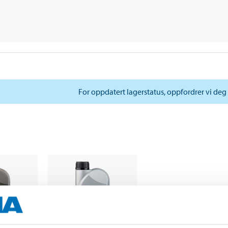
For oppdatert lagerstatus, oppfordrer vi deg 