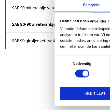
Samtykke
SAE 50 mineralolje veterankjøretøy
89
90
Denne nettsiden anvender c
Transmisjon
SAE 80-90w veterankjøretøy
80W-90, 1 li
Vi bruker informasjonskapsler
34-024
analysere trafikken vår. Vi 
Finnes på lager 
SAE 90 giroljer veterankjøretøy
sosiale medier, annonsering 
65
varehus
dem, eller som de har samlet
Samtykkevalg
Nødvendig
IKKE TILLAT