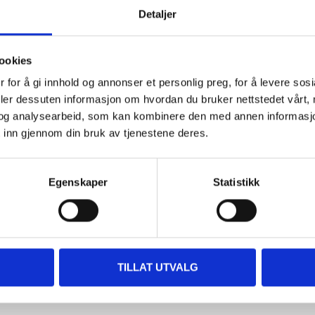
Detaljer
79
90
ookies
solje SAE
Førpris
149
,-
Girolje til
ter
 for å gi innhold og annonser et personlig preg, for å levere sos
veteranbiler, SAE
deler dessuten informasjon om hvordan du bruker nettstedet vårt,
80W-90 GL1, 1 liter
i
og analysearbeid, som kan kombinere den med annen informasjon d
36-9128
 inn gjennom din bruk av tjenestene deres.
Finnes på lager i
64
varehus
Egenskaper
Statistikk
TILLAT UTVALG