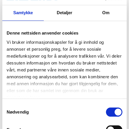
liter
34-025
Samtykke
Detaljer
Om
64
varehus
Finnes på lager i
Denne nettsiden anvender cookies
Vi bruker informasjonskapsler for å gi innhold og
annonser et personlig preg, for å levere sosiale
mediefunksjoner og for å analysere trafikken vår. Vi deler
dessuten informasjon om hvordan du bruker nettstedet
vårt, med partnerne våre innen sosiale medier,
annonsering og analysearbeid, som kan kombinere den
med annen informasjon du har gjort tilgjengelig for dem,
eller som de har samlet inn gjennom din bruk av
tjenestene deres.
Samtykkevalg
Nødvendig