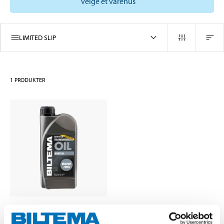
velge et varehus
LIMITED SLIP
1
PRODUKTER
129
,-
Girolje Limited slip, 1