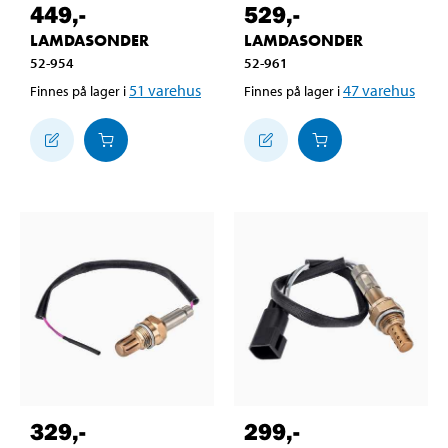
449
,-
529
,-
LAMDASONDER
LAMDASONDER
52-954
52-961
51
varehus
47
varehus
Finnes på lager i
Finnes på lager i
329
,-
299
,-