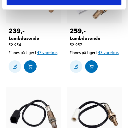
239
,-
259
,-
Lambdasonde
Lambdasonde
52-956
52-957
47
varehus
43
varehus
Finnes på lager i
Finnes på lager i