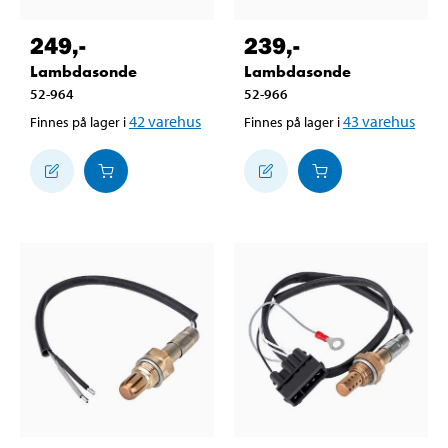
249
,-
239
,-
Lambdasonde
Lambdasonde
52-964
52-966
42
varehus
43
varehus
Finnes på lager i
Finnes på lager i