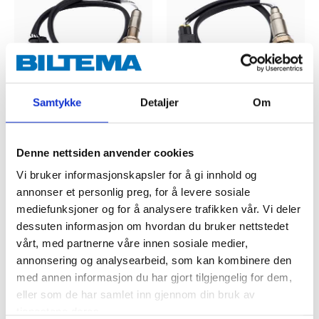
Samtykke
Detaljer
Om
299
,-
269
,-
Lambdasonde
Lambdasonde
Denne nettsiden anvender cookies
52-969
52-965
24
varehus
44
varehus
Finnes på lager i
Finnes på lager i
Vi bruker informasjonskapsler for å gi innhold og
annonser et personlig preg, for å levere sosiale
mediefunksjoner og for å analysere trafikken vår. Vi deler
dessuten informasjon om hvordan du bruker nettstedet
vårt, med partnerne våre innen sosiale medier,
annonsering og analysearbeid, som kan kombinere den
med annen informasjon du har gjort tilgjengelig for dem,
eller som de har samlet inn gjennom din bruk av
tjenestene deres.