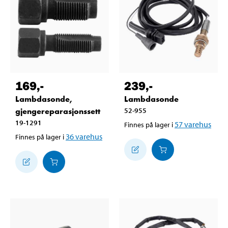
169
,-
239
,-
Lambdasonde,
Lambdasonde
gjengereparasjonssett
52-955
19-1291
57
varehus
Finnes på lager i
36
varehus
Finnes på lager i