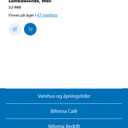
Lambdasonde, titan
52-980
47
varehus
Finnes på lager i
Varehus og åpningstider
Biltema Café
Biltema Bedrift