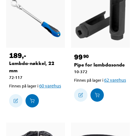
189
,-
99
90
Lambda-nøkkel, 22
Pipe for lambdasonde
mm
10-372
72-117
62
varehus
Finnes på lager i
60
varehus
Finnes på lager i