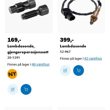
169
,-
399
,-
Lambdasonde,
Lambdasonde
gjengereparasjonssett
52-967
20-1291
42
varehus
Finnes på lager i
46
varehus
Finnes på lager i