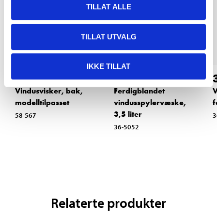
TILLAT ALLE
TILLAT UTVALG
IKKE TILLAT
94
44
90
90
Vindusvisker, bak,
Ferdigblandet
V
modelltilpasset
vindusspylervæske,
f
3,5 liter
58-567
3
36-5052
Relaterte produkter