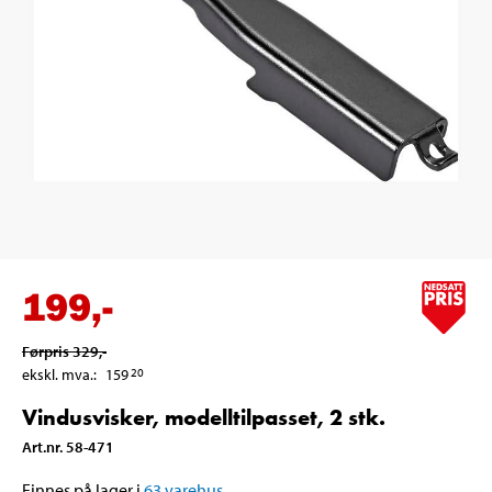
199
,-
Førpris
329
,-
ekskl. mva.
:
159
20
Vindusvisker, modelltilpasset, 2 stk.
Art.nr
.
58-471
Finnes på lager i
63
varehus