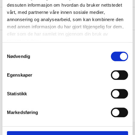
dessuten informasjon om hvordan du bruker nettstedet
vårt, med partnerne våre innen sosiale medier,
Om produsenten
annonsering og analysearbeid, som kan kombinere den
med annen informasjon du har gjort tilgjengelig for dem,
eller som de har samlet inn gjennom din bruk av
tjenestene deres.
Samtykkevalg
Kjøp & Hent
Nødvendig
Kjøp & Hent i ditt varehus.
LES MER
Egenskaper
Statistikk
Andre kunder har også kjøpt
Markedsføring