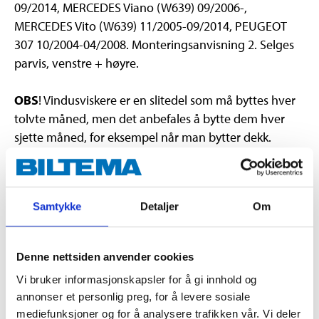
09/2014, MERCEDES Viano (W639) 09/2006-,
MERCEDES Vito (W639) 11/2005-09/2014, PEUGEOT
307 10/2004-04/2008. Monteringsanvisning 2. Selges
parvis, venstre + høyre.
OBS
! Vindusviskere er en slitedel som må byttes hver
tolvte måned, men det anbefales å bytte dem hver
sjette måned, for eksempel når man bytter dekk.
Teknisk spesifikasjon
Samtykke
Detaljer
Om
Lengde
700/650 mm (28"/26")
Denne nettsiden anvender cookies
Antall
2 stk.
Vi bruker informasjonskapsler for å gi innhold og
Viskerarm
2B
annonser et personlig preg, for å levere sosiale
mediefunksjoner og for å analysere trafikken vår. Vi deler