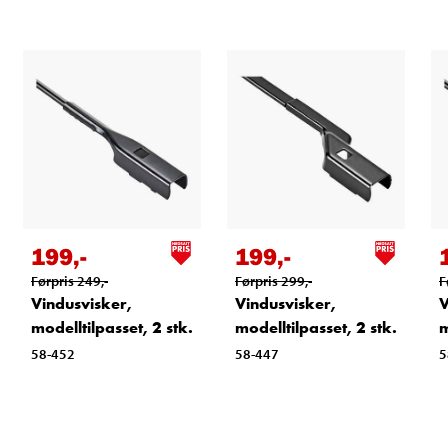
199
,-
199
,-
Førpris
249
,-
Førpris
299
,-
F
Vindusvisker,
Vindusvisker,
V
modelltilpasset, 2 stk.
modelltilpasset, 2 stk.
m
58-452
58-447
5