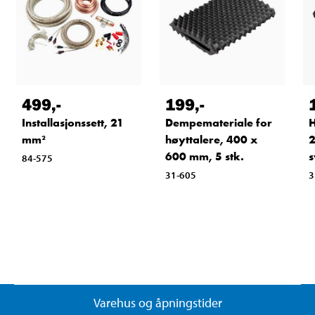
499
,-
199
,-
Installasjonssett, 21
Dempemateriale for
H
mm²
høyttalere, 400 x
2
600 mm, 5 stk.
s
84-575
31-605
3
Varehus og åpningstider