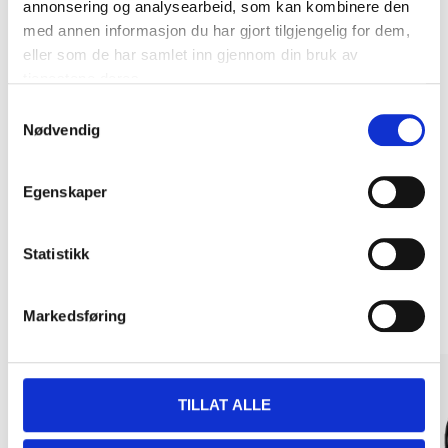
annonsering og analysearbeid, som kan kombinere den
med annen informasjon du har gjort tilgjengelig for dem,
eller som de har samlet inn gjennom din bruk av
tjenestene deres.
Samtykkevalg
Kjøp & Hent
Nødvendig
Kjøp & Hent i ditt varehus.
LES MER
Egenskaper
Statistikk
Andre kunder har også kjøpt
Markedsføring
TILLAT ALLE