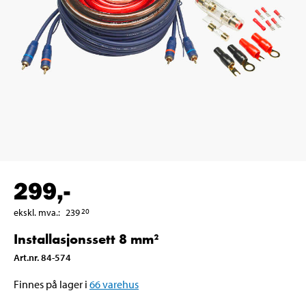
299
,-
ekskl. mva.
:
239
20
Installasjonssett 8 mm²
Art.nr
.
84-574
Finnes på lager i
66
varehus