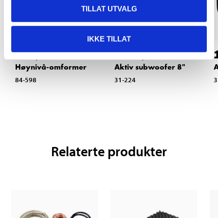
TILLAT UTVALG
IKKE TILLAT
139
,-
1499
,-
Høynivå-omformer
Aktiv subwoofer 8"
A
84-598
31-224
3
Relaterte produkter