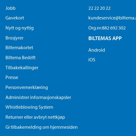
Jobb
22 22 20 22
Gavekort
kundeservice@biltema
Nytt og nyttig
Org.nr:882 692 302
Brosjyrer
BILTEMAS APP
Biltemakortet
Android
Biltema Bedrift
iOS
Tilbakekallinger
Presse
Personvernerklæring
Administrer informasjonskapsler
Whistleblowing System
Returner eller avbryt nettkjøp
Gi tilbakemelding om hjemmesiden