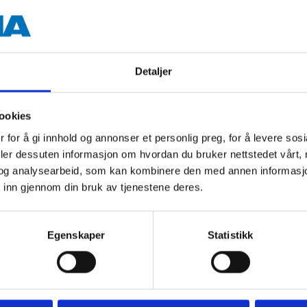
4 stk.
Detaljer
ookies
 for å gi innhold og annonser et personlig preg, for å levere sos
Andre kunder har også kjøpt
deler dessuten informasjon om hvordan du bruker nettstedet vårt,
og analysearbeid, som kan kombinere den med annen informasjon d
 inn gjennom din bruk av tjenestene deres.
Egenskaper
Statistikk