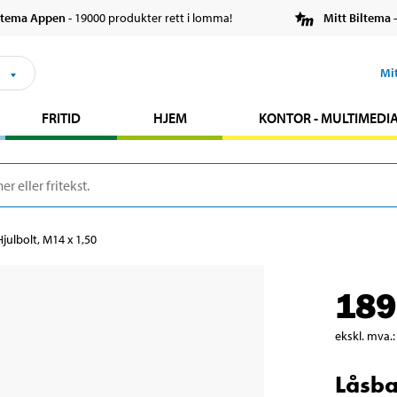
ltema Appen
- 19000 produkter rett i lomma!
Mitt Biltema
-
s
Mi
FRITID
HJEM
KONTOR - MULTIMEDI
julbolt, M14 x 1,50
189
ekskl. mva.
:
Låsba