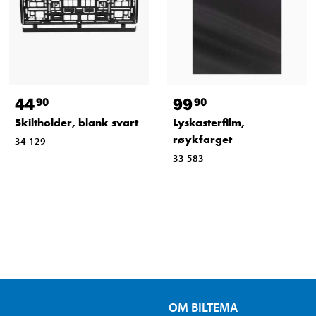
44
99
90
90
Skiltholder, blank svart
Lyskasterfilm,
røykfarget
34-129
33-583
OM BILTEMA