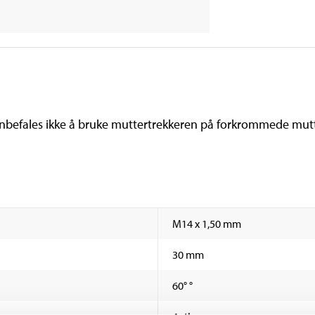
nbefales ikke å bruke muttertrekkeren på forkrommede mut
M14 x 1,50 mm
30 mm
60° °