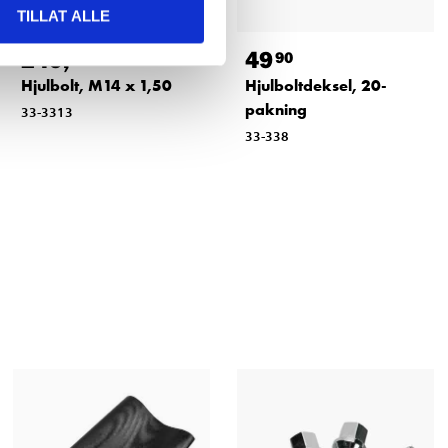
TILLAT ALLE
249
,-
49
90
Hjulbolt, M14 x 1,50
Hjulboltdeksel, 20-
pakning
33-3313
33-338