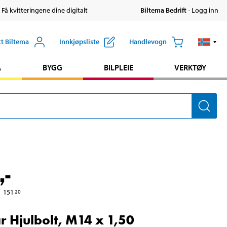
 Få kvitteringene dine digitalt
Biltema Bedrift
- Logg inn
tt Biltema
Innkjøpsliste
Handlevogn
A
BYGG
BILPLEIE
VERKTØY
,-
151
20
r Hjulbolt, M14 x 1,50