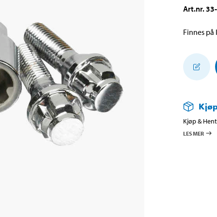
Art.nr
.
33
Finnes på l
Kjøp
Kjøp & Hent 
LES MER