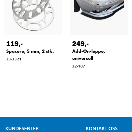
119
,-
249
,-
Spacere, 5 mm, 2 stk.
Add-On-leppe,
universell
33-3321
32-107
KUNDESENTER
KONTAKT OSS