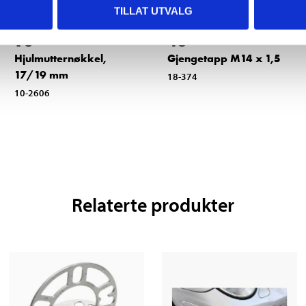
TILLAT UTVALG
79
46
90
90
Hjulmutternøkkel,
Gjengetapp M14 x 1,5
17/19 mm
18-374
10-2606
Relaterte produkter