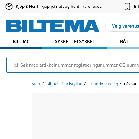
Kjøp & Hent
- Kjøp på nett og hent i varehuset.
Bi
Velg varehu
BIL - MC
SYKKEL - ELSYKKEL
BÅT
Start
Bil - MC
Bilstyling
Eksteriør styling
Låsbar H