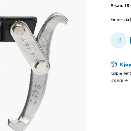
Art.nr
.
19
Finnes på l
Kjøp
Kjøp & Hent 
LES MER