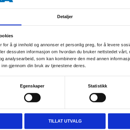
Detaljer
Andre kunder har også kjøpt
ookies
 for å gi innhold og annonser et personlig preg, for å levere sos
deler dessuten informasjon om hvordan du bruker nettstedet vårt,
og analysearbeid, som kan kombinere den med annen informasjon d
 inn gjennom din bruk av tjenestene deres.
Egenskaper
Statistikk
79
105
,-
90
Avtrekker, 0 – 75 mm
Avtrekker, 0 – 100 mm
TILLAT UTVALG
19-1124
19-1128