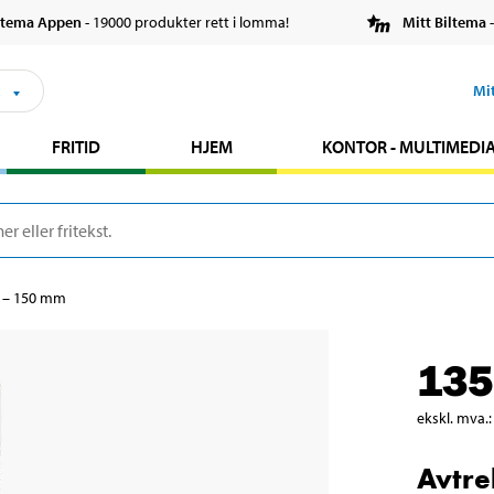
ltema Appen
- 19000 produkter rett i lomma!
Mitt Biltema
-
s
Mi
FRITID
HJEM
KONTOR - MULTIMEDI
0 – 150 mm
135
ekskl. mva.
:
Avtre