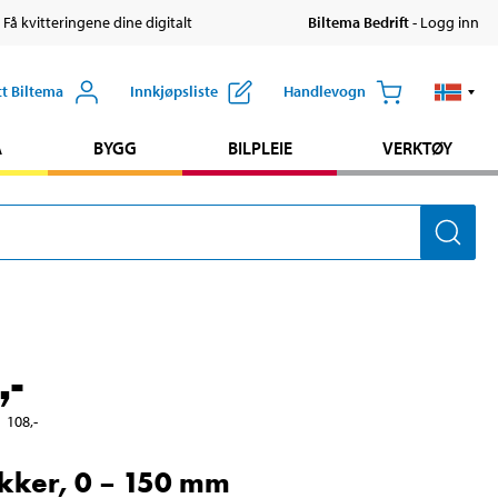
 Få kvitteringene dine digitalt
Biltema Bedrift
- Logg inn
tt Biltema
Innkjøpsliste
Handlevogn
A
BYGG
BILPLEIE
VERKTØY
,-
108
,-
kker, 0 – 150 mm