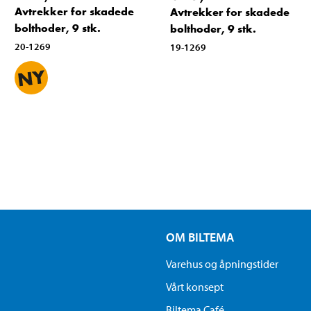
Avtrekker for skadede
Avtrekker for skadede
bolthoder, 9 stk.
bolthoder, 9 stk.
20-1269
19-1269
OM BILTEMA
Varehus og åpningstider
Vårt konsept
Biltema Café