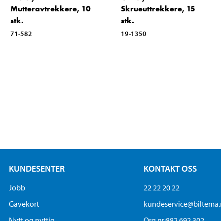
Mutteravtrekkere, 10
Skrueuttrekkere, 15
stk.
stk.
71-582
19-1350
KUNDESENTER
KONTAKT OSS
Jobb
22 22 20 22
Gavekort
kundeservice@biltema
Nytt og nyttig
Org.nr:882 692 302