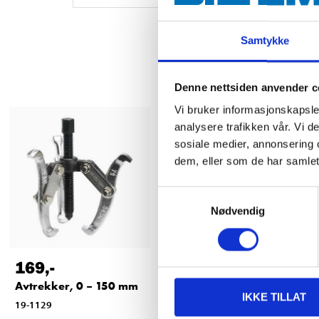
Samtykke
Denne nettsiden anvender c
Vi bruker informasjonskapsler
analysere trafikken vår. Vi 
sosiale medier, annonsering 
dem, eller som de har samlet
Samtykkevalg
Nødvendig
169
,-
99
90
Avtrekker, 0 – 150 mm
Avtrekker, 0 – 100 mm
IKKE TILLAT
19-1129
19-1125