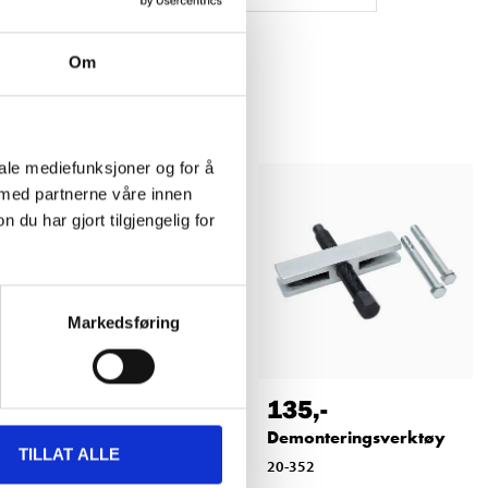
Om
iale mediefunksjoner og for å
 med partnerne våre innen
u har gjort tilgjengelig for
Markedsføring
169
,-
135
,-
Demonteringsverktøy
Demonteringsverktøy
TILLAT ALLE
20-353
20-352