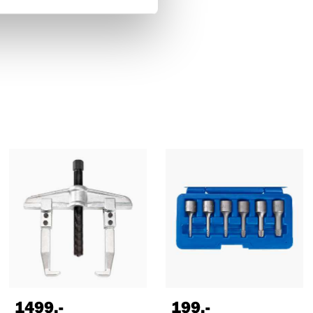
1499
,-
199
,-