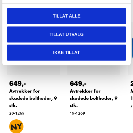
TILLAT ALLE
TILLAT UTVALG
IKKE TILLAT
649
,-
649
,-
Avtrekker for
Avtrekker for
M
skadede bolthoder, 9
skadede bolthoder, 9
1
stk.
stk.
7
20-1269
19-1269