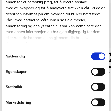
annonser et personlig preg, for å levere sosiale
mediefunksjoner og for å analysere trafikken vår. Vi deler
dessuten informasjon om hvordan du bruker nettstedet
vårt, med partnerne våre innen sosiale medier,
annonsering og analysearbeid, som kan kombinere den
med annen informasjon du har gjort tilgjengelig for dem,
eller som de har samlet inn gjennom din bruk av
tjenestene deres.
Samtykkevalg
135
,-
189
,-
Nødvendig
Demonteringsverktø
Avtrekker, 80 x 100
A
y
mm
Egenskaper
20-352
20-339
1
Statistikk
Markedsføring
Relaterte produkter