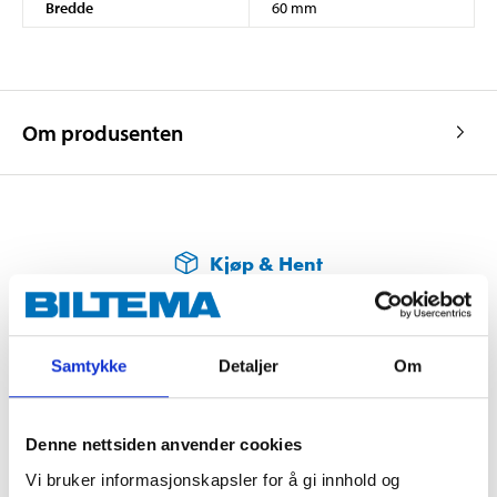
Bredde
60 mm
Om produsenten
Kjøp & Hent
Kjøp & Hent i ditt varehus.
LES MER
Samtykke
Detaljer
Om
Andre kunder har også kjøpt
Denne nettsiden anvender cookies
Vi bruker informasjonskapsler for å gi innhold og