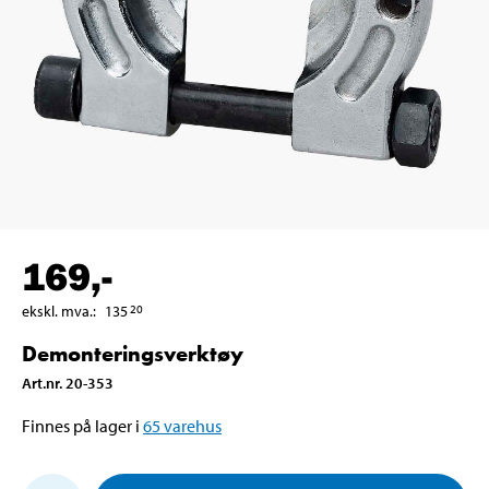
169
,-
ekskl. mva.
:
135
20
Demonteringsverktøy
Art.nr
.
20-353
Finnes på lager i
65
varehus