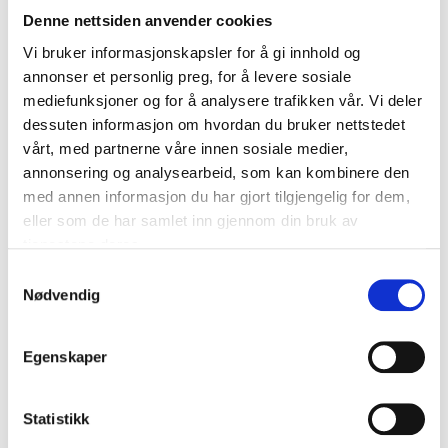
139
,-
89
90
Denne nettsiden anvender cookies
Minikompressor, 70 W
Dekktrykk-/mønsterd
Vi bruker informasjonskapsler for å gi innhold og
15-217
ybdemåler
annonser et personlig preg, for å levere sosiale
66
varehus
Finnes på lager i
15-350
mediefunksjoner og for å analysere trafikken vår. Vi deler
66
varehus
Finnes på lager i
dessuten informasjon om hvordan du bruker nettstedet
vårt, med partnerne våre innen sosiale medier,
annonsering og analysearbeid, som kan kombinere den
med annen informasjon du har gjort tilgjengelig for dem,
eller som de har samlet inn gjennom din bruk av
tjenestene deres.
Samtykkevalg
Nødvendig
Egenskaper
Statistikk