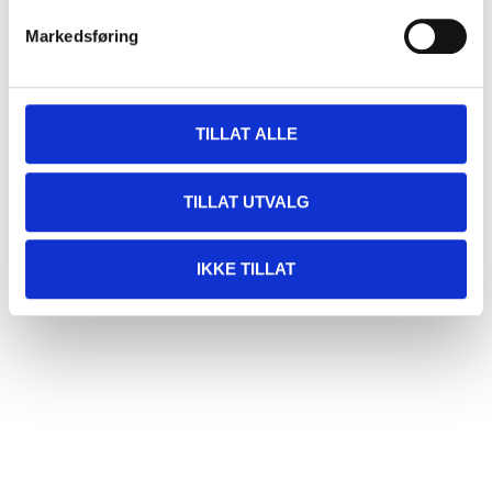
109
,-
Markedsføring
Dekktrykkmåler
digital
15-229
66
varehus
Finnes på lager i
TILLAT ALLE
TILLAT UTVALG
IKKE TILLAT