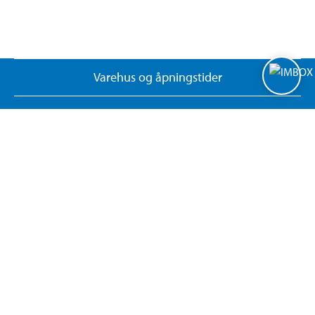
Varehus og åpningstider
Biltema Café
Biltema Bedrift
Nyhetsbrev
Nytt og nyttig
Brosjyrer
Kundesenter