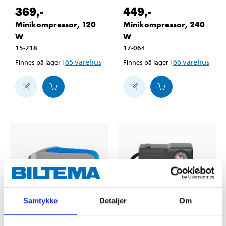
369
,-
449
,-
Minikompressor, 120
Minikompressor, 240
W
W
15-218
17-064
65
varehus
66
varehus
Finnes på lager i
Finnes på lager i
Samtykke
Detaljer
Om