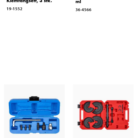
Klemtangsett, 3 stk.
ml
19-1552
36-4566