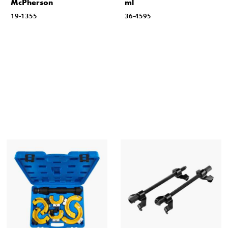
McPherson
ml
19-1355
36-4595