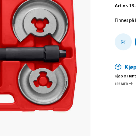
Art.nr
.
19
Finnes på l
Kjøp
Kjøp & Hent 
LES MER