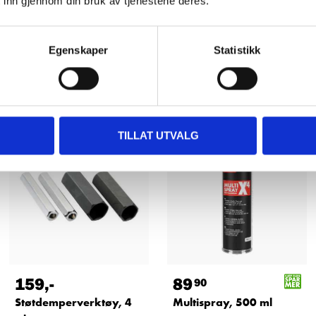
 inn gjennom din bruk av tjenestene deres.
Egenskaper
Statistikk
Andre kunder har også kjøpt
TILLAT UTVALG
159
,-
89
90
Støtdemperverktøy, 4
Multispray, 500 ml