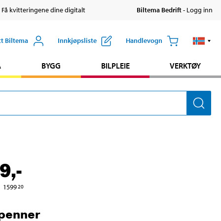
 Få kvitteringene dine digitalt
Biltema Bedrift
- Logg inn
tt Biltema
Innkjøpsliste
Handlevogn
A
BYGG
BILPLEIE
VERKTØY
9
,-
1599
20
penner