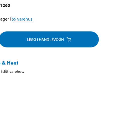
-1263
ager i
59
varehus
LEGG I HANDLEVOGN
 & Hent
i ditt varehus.