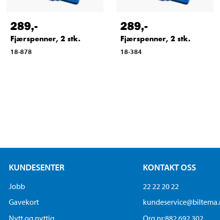
289
,-
289
,-
Fjærspenner, 2 stk.
Fjærspenner, 2 stk.
18-878
18-384
KUNDESENTER
KONTAKT OSS
Jobb
22 22 20 22
Gavekort
kundeservice@biltema
Nytt og nyttig
Org.nr:882 692 302