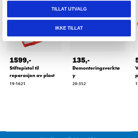
TILLAT UTVALG
IKKE TILLAT
1599
,-
135
,-
Stiftepistol til
Demonteringsverktø
V
reparasjon av plast
y
p
19-1621
20-352
1