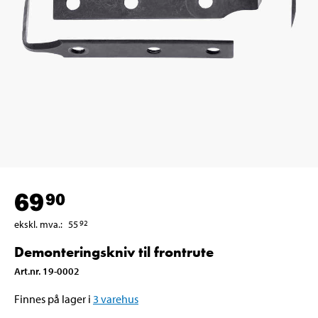
69
90
ekskl. mva.
:
55
92
Demonteringskniv til frontrute
Art.nr
.
19-0002
Finnes på lager i
3
varehus