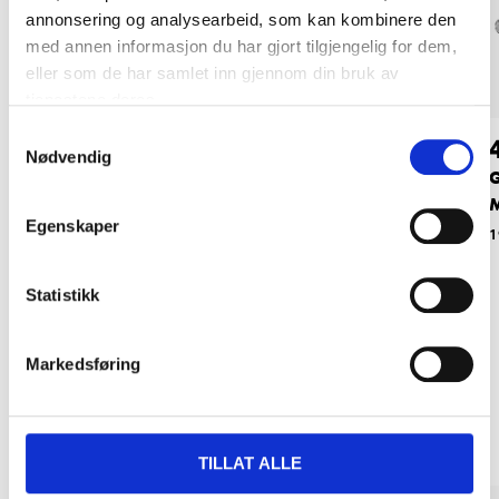
annonsering og analysearbeid, som kan kombinere den
med annen informasjon du har gjort tilgjengelig for dem,
eller som de har samlet inn gjennom din bruk av
tjenestene deres.
Samtykkevalg
99
74
90
90
Nødvendig
Vakuumløfter,
Demonteringsverktø
G
dobbel
y, universal
M
Egenskaper
15-888
19-0018
1
Statistikk
Markedsføring
Relaterte produkter
TILLAT ALLE