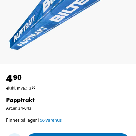
4
90
ekskl. mva.
:
3
92
Papptrakt
Art.nr
.
34-043
Finnes på lager i
66
varehus