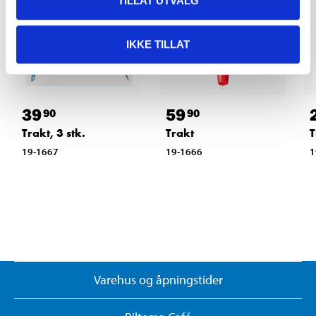
TILLAT UTVALG
IKKE TILLAT
39
59
90
90
Trakt, 3 stk.
Trakt
T
19-1667
19-1666
1
Varehus og åpningstider