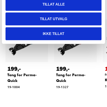
Relaterte produkter
TILLAT ALLE
TILLAT UTVALG
IKKE TILLAT
199
,-
199
,-
Tang for Perma-
Tang for Perma-
F
K
Quick
Quick
1
19-1004
19-1327