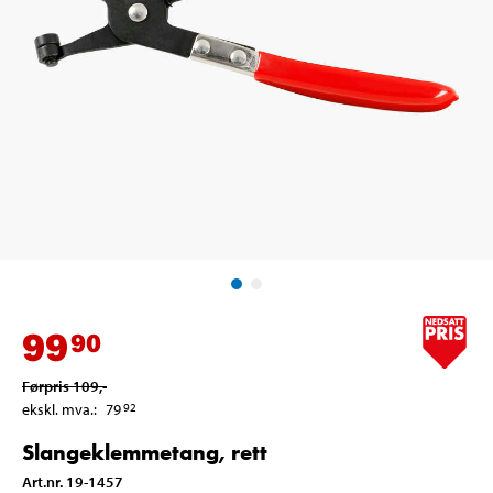
99
90
Førpris
109
,-
ekskl. mva.
:
79
92
Slangeklemmetang, rett
Art.nr
.
19-1457