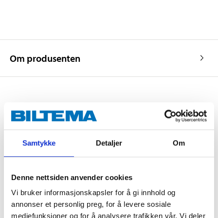
Om produsenten
Kjøp & Hent
Kjøp & Hent i ditt varehus.
Samtykke
Detaljer
Om
LES MER
Denne nettsiden anvender cookies
Andre kunder har også kjøpt
Vi bruker informasjonskapsler for å gi innhold og
annonser et personlig preg, for å levere sosiale
mediefunksjoner og for å analysere trafikken vår. Vi deler