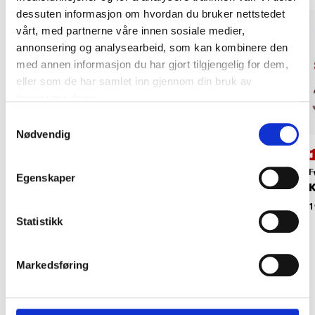
dessuten informasjon om hvordan du bruker nettstedet
vårt, med partnerne våre innen sosiale medier,
annonsering og analysearbeid, som kan kombinere den
med annen informasjon du har gjort tilgjengelig for dem,
eller som de har samlet inn gjennom din bruk av
tjenestene deres.
Samtykkevalg
Nødvendig
129
,-
299
,-
Slangeklemmetang,
Slangeklemmetang
F
Egenskaper
K
vinklet
med vaier
1
19-1431
20-346
Statistikk
Markedsføring