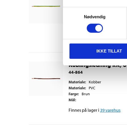
Materiale
:
Kobber
Samtykkevalg
Materiale
:
PVC
Nødvendig
Farge
:
Gul/grønn
Mål
:
Finnes på lager i
28
varehus
IKKE TILLAT
Koblingsledning RK, 6
44-864
Materiale
:
Kobber
Materiale
:
PVC
Farge
:
Brun
Mål
:
Finnes på lager i
39
varehus