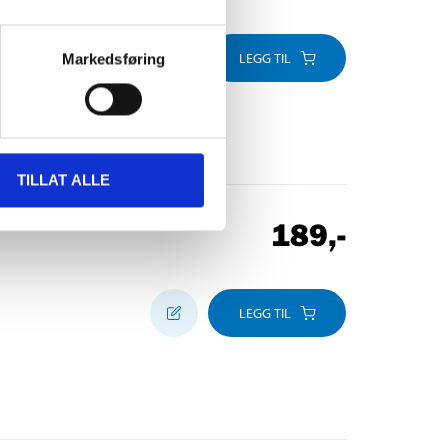
LEGG TIL
Markedsføring
TILLAT ALLE
189
,-
LEGG TIL