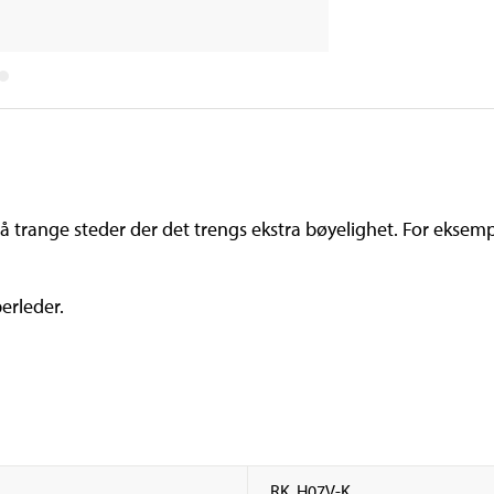
på trange steder der det trengs ekstra bøyelighet. For eksem
erleder.
RK, H07V-K