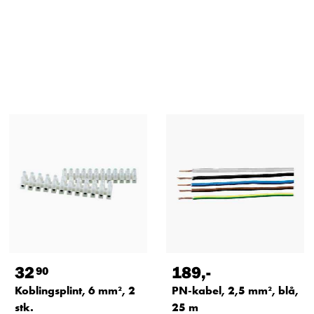
32
189
,-
90
Koblingsplint, 6 mm², 2
PN-kabel, 2,5 mm², blå,
stk.
25 m