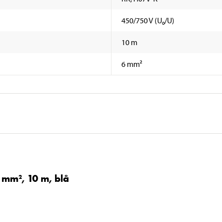
450/750 V (U₀/U)
10 m
6 mm²
 mm², 10 m, blå