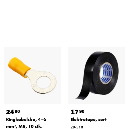
24
17
90
90
Ringkabelsko, 4–6
Elektrotape, sort
mm², M8, 10 stk.
29-510