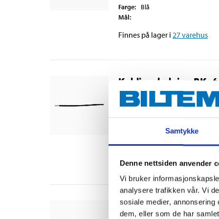
Farge
:
Blå
Mål
:
Finnes på lager i
27
varehus
Koblingsledning RK, 6
35-366
Materiale
:
Kobber
Materiale
:
PVC
Samtykke
Farge
:
Sort
Mål
:
Finnes på lager i
34
varehus
Denne nettsiden anvender c
Vi bruker informasjonskapsler
analysere trafikken vår. Vi 
sosiale medier, annonsering 
Koblingsledning RK, 
dem, eller som de har samlet
35-374