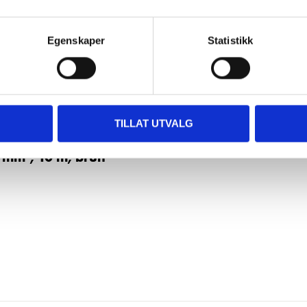
Egenskaper
Statistikk
TILLAT UTVALG
 mm², 10 m, brun