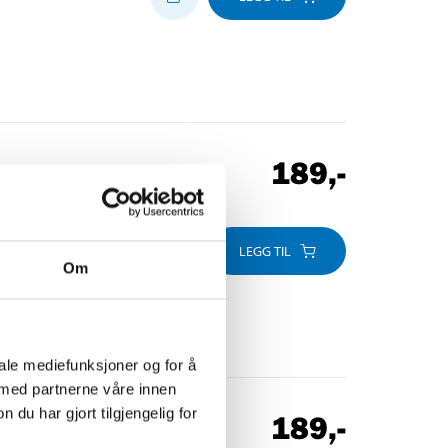
189
,-
LEGG TIL
Om
iale mediefunksjoner og for å
 med partnerne våre innen
u har gjort tilgjengelig for
189
,-