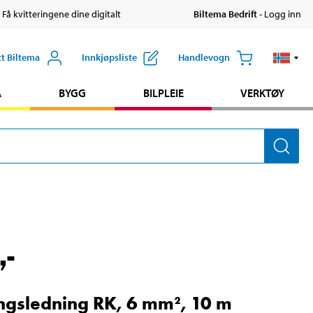
 Få kvitteringene dine digitalt
Biltema Bedrift
- Logg inn
tt Biltema
Innkjøpsliste
Handlevogn
A
BYGG
BILPLEIE
VERKTØY
,-
ngsledning RK, 6 mm², 10 m