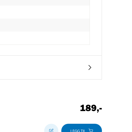
189
,-
LEGG TIL