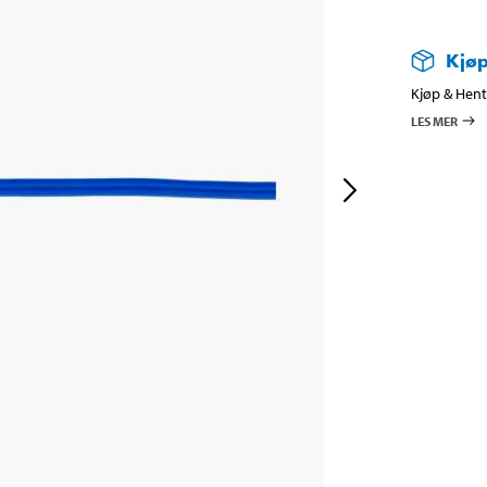
Kjøp
Kjøp & Hent 
LES MER