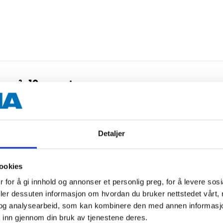
 mm², 10 m, sort
Detaljer
ookies
 for å gi innhold og annonser et personlig preg, for å levere sos
deler dessuten informasjon om hvordan du bruker nettstedet vårt,
og analysearbeid, som kan kombinere den med annen informasjon d
6 mm², 10 m, gul/grønn
 inn gjennom din bruk av tjenestene deres.