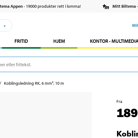
ltema Appen
- 19000 produkter rett i lomma!
Mitt Biltema
-
s
Mi
FRITID
HJEM
KONTOR - MULTIMEDI
Koblingsledning RK, 6 mm², 10 m
Fra
189
Kobli