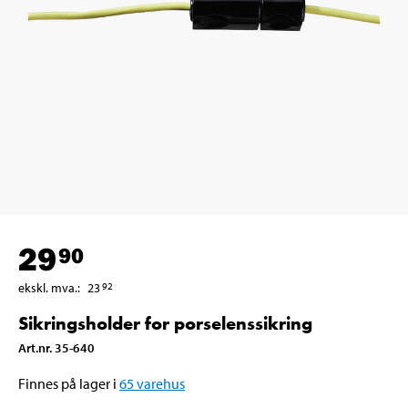
29
90
ekskl. mva.
:
23
92
Sikringsholder for porselenssikring
Art.nr
.
35-640
Finnes på lager i
65
varehus