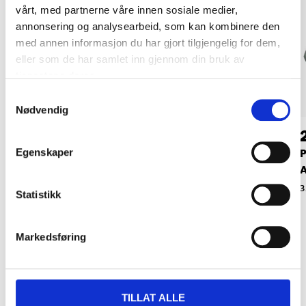
vårt, med partnerne våre innen sosiale medier,
annonsering og analysearbeid, som kan kombinere den
med annen informasjon du har gjort tilgjengelig for dem,
eller som de har samlet inn gjennom din bruk av
tjenestene deres.
Samtykkevalg
Nødvendig
24
24
90
90
Egenskaper
Porselenssikringer,
Porselenssikring, 5 A,
P
sett, 10 stk.
10 stk.
A
35-460
35-1064
3
Statistikk
Markedsføring
Relaterte produkter
TILLAT ALLE