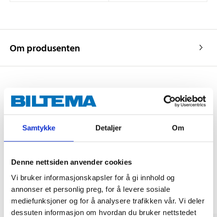
Om produsenten
Kjøp & Hent
Kjøp & Hent i ditt varehus.
Samtykke
Detaljer
Om
LES MER
Denne nettsiden anvender cookies
Andre kunder har også kjøpt
Vi bruker informasjonskapsler for å gi innhold og
annonser et personlig preg, for å levere sosiale
mediefunksjoner og for å analysere trafikken vår. Vi deler
dessuten informasjon om hvordan du bruker nettstedet