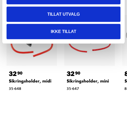
TILLAT UTVALG
IKKE TILLAT
32
32
90
90
Sikringsholder, midi
Sikringsholder, mini
S
35-648
35-647
8