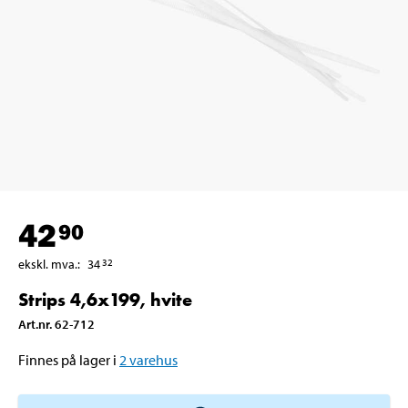
42
90
ekskl. mva.
:
34
32
Strips 4,6x199, hvite
Art.nr
.
62-712
Finnes på lager i
2
varehus