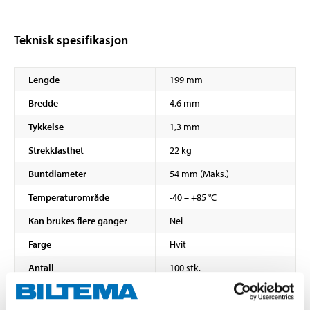
Teknisk spesifikasjon
Lengde
199 mm
Bredde
4,6 mm
Tykkelse
1,3 mm
Strekkfasthet
22 kg
Buntdiameter
54 mm (Maks.)
Temperaturområde
-40 – +85 °C
Kan brukes flere ganger
Nei
Farge
Hvit
Antall
100 stk.