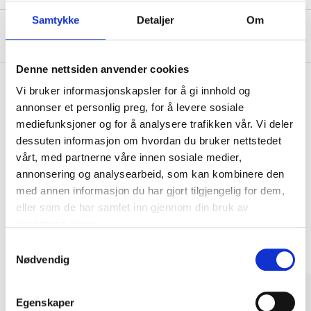
Samtykke
Detaljer
Om
Om produsenten
Denne nettsiden anvender cookies
Vi bruker informasjonskapsler for å gi innhold og
annonser et personlig preg, for å levere sosiale
Kjøp & Hent
mediefunksjoner og for å analysere trafikken vår. Vi deler
Kjøp & Hent i ditt varehus.
dessuten informasjon om hvordan du bruker nettstedet
vårt, med partnerne våre innen sosiale medier,
LES MER
annonsering og analysearbeid, som kan kombinere den
med annen informasjon du har gjort tilgjengelig for dem,
eller som de har samlet inn gjennom din bruk av
Andre kunder har også kjøpt
tjenestene deres.
Samtykkevalg
Nødvendig
Egenskaper