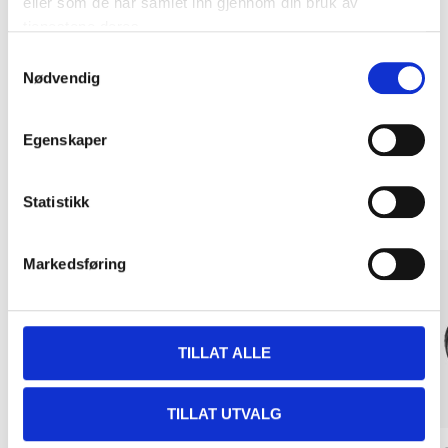
eller som de har samlet inn gjennom din bruk av
Kjøp & Hent
tjenestene deres.
Kjøp & Hent i ditt varehus.
Samtykkevalg
Nødvendig
LES MER
Egenskaper
Andre kunder har også kjøpt
Statistikk
Markedsføring
TILLAT ALLE
TILLAT UTVALG