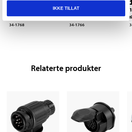
39
39
90
90
IKKE TILLAT
7-polet støpsel til
7-polet kontakt til
1
tilhenger
tilhenger
t
34-1768
34-1766
3
Relaterte produkter