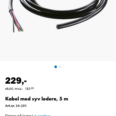
229
,-
ekskl. mva.
:
183
20
Kabel med syv ledere, 5 m
Art.nr
.
34-201
Finnes på lager i
4
varehus