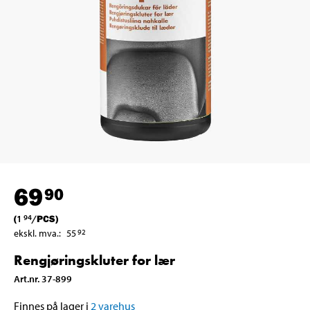
69
90
(
1
/
PCS
)
94
ekskl. mva.
:
55
92
Rengjøringskluter for lær
Art.nr
.
37-899
Finnes på lager i
2
varehus