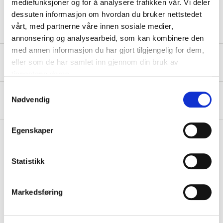
mediefunksjoner og for å analysere trafikken vår. Vi deler
Antall
36 stk.
dessuten informasjon om hvordan du bruker nettstedet
vårt, med partnerne våre innen sosiale medier,
annonsering og analysearbeid, som kan kombinere den
med annen informasjon du har gjort tilgjengelig for dem,
Sikkerhetsinformasjon og øvrige dokumenter
eller som de har samlet inn gjennom din bruk av
tjenestene deres.
Samtykkevalg
Om produsenten
Nødvendig
Egenskaper
Kjøp & Hent
Statistikk
Kjøp & Hent i ditt varehus.
LES MER
Markedsføring