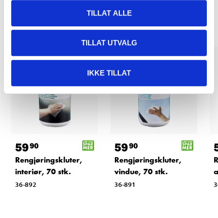
Andre kunder har også kjøpt
TILLAT ALLE
TILLAT UTVALG
IKKE TILLAT
59
59
90
90
Rengjøringskluter,
Rengjøringskluter,
R
interiør, 70 stk.
vindue, 70 stk.
a
36-892
36-891
3