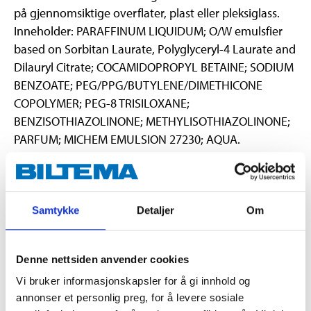
på gjennomsiktige overflater, plast eller pleksiglass.
Inneholder: PARAFFINUM LIQUIDUM; O/W emulsfier
based on Sorbitan Laurate, Polyglyceryl-4 Laurate and
Dilauryl Citrate; COCAMIDOPROPYL BETAINE; SODIUM
BENZOATE; PEG/PPG/BUTYLENE/DIMETHICONE
COPOLYMER; PEG-8 TRISILOXANE;
BENZISOTHIAZOLINONE; METHYLISOTHIAZOLINONE;
PARFUM; MICHEM EMULSION 27230; AQUA.
Samtykke
Detaljer
Om
Advarsel
H317 Kan utløse en allergisk hudreaksjon.
Denne nettsiden anvender cookies
Teknisk spesifikasjon
Vi bruker informasjonskapsler for å gi innhold og
annonser et personlig preg, for å levere sosiale