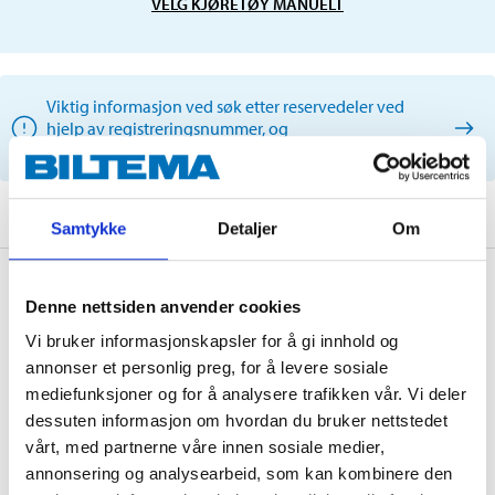
VELG KJØRETØY MANUELT
Viktig informasjon ved søk etter reservedeler ved
hjelp av registreringsnummer, og
serviceanbefalinger.
Samtykke
Detaljer
Om
Beskrivelse
Denne nettsiden anvender cookies
Vi bruker informasjonskapsler for å gi innhold og
annonser et personlig preg, for å levere sosiale
Mineraloljebasert girkasseolje spesielt utviklet og
mediefunksjoner og for å analysere trafikken vår. Vi deler
godkjent for personbiler og tunge kjøretøy
dessuten informasjon om hvordan du bruker nettstedet
(anleggsmaskiner, landbruksmaskiner) utstyrt med
vårt, med partnerne våre innen sosiale medier,
Limited slip (differensialbrems). Spesifikasjoner: API
annonsering og analysearbeid, som kan kombinere den