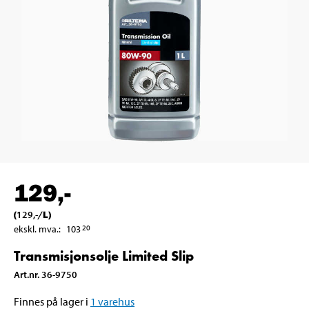
129
,-
(
129
,-
/
L
)
ekskl. mva.
:
103
20
Transmisjonsolje Limited Slip
Art.nr
.
36-9750
Finnes på lager i
1
varehus