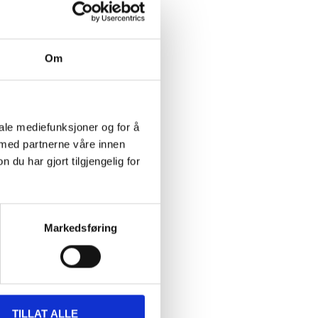
Om
fra
iale mediefunksjoner og for å
59
90
 med partnerne våre innen
Kuttbeskyttende
u har gjort tilgjengelig for
hansker med touch
Finnes på lager i
66
varehus
Markedsføring
TILLAT ALLE