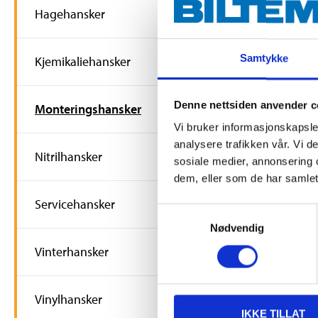
Hagehansker
Samtykke
Kjemikaliehansker
Denne nettsiden anvender c
Monteringshansker
fra
Vi bruker informasjonskapsler
39
90
analysere trafikken vår. Vi 
Nitrilhansker
Arbeidshan
sosiale medier, annonsering 
montering
dem, eller som de har samlet
Finnes på lager 
Servicehansker
Samtykkevalg
66
varehus
Nødvendig
Vinterhansker
Vinylhansker
IKKE TILLAT