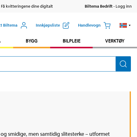
 Få kvitteringene dine digitalt
Biltema Bedrift
- Logg inn
tt Biltema
Innkjøpsliste
Handlevogn
A
BYGG
BILPLEIE
VERKTØY
 og smidige, men samtidig slitesterke – utformet