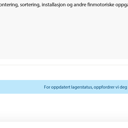
ontering, sortering, installasjon og andre finmotoriske oppg
For oppdatert lagerstatus, oppfordrer vi deg 