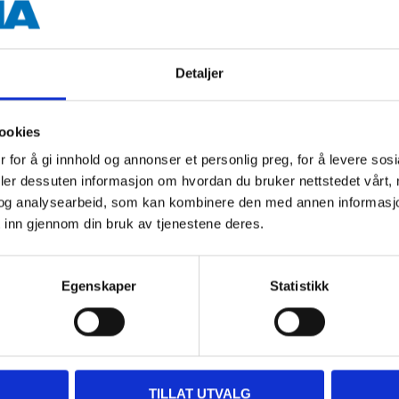
Detaljer
ookies
fra
fra
 for å gi innhold og annonser et personlig preg, for å levere sos
39
29
90
90
deler dessuten informasjon om hvordan du bruker nettstedet vårt,
sker
Monteringshanske
Presisjonshanske
og analysearbeid, som kan kombinere den med annen informasjon d
med touch
 inn gjennom din bruk av tjenestene deres.
Finnes på lager i
68
varehus
i
Finnes på lager i
66
varehus
Egenskaper
Statistikk
TILLAT UTVALG