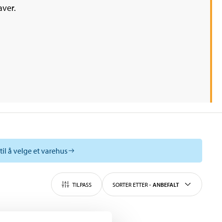
aver.
til å velge et varehus
TILPASS
SORTER ETTER
-
ANBEFALT