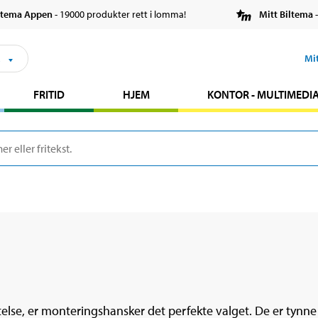
ltema Appen
- 19000 produkter rett i lomma!
Mitt Biltema
-
s
Mi
FRITID
HJEM
KONTOR - MULTIMEDI
telse, er monteringshansker det perfekte valget. De er tynne