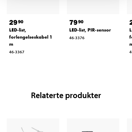
29
79
90
90
LED-list,
LED-list, PIR-sensor
L
forlengelseskabel 1
f
46-3376
m
46-3367
4
Relaterte produkter