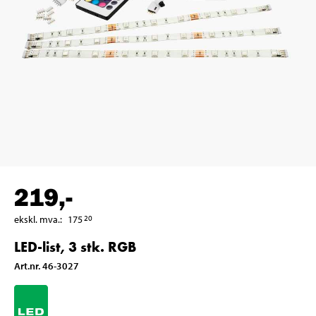
219
,-
ekskl. mva.
:
175
20
LED-list, 3 stk. RGB
Art.nr
.
46-3027