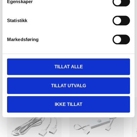
Egenskaper
Statistikk
Kjøp & Hent
Kjøp & Hent i ditt varehus.
Markedsføring
LES MER
TILLAT ALLE
Andre kunder har også kjøpt
TILLAT UTVALG
IKKE TILLAT