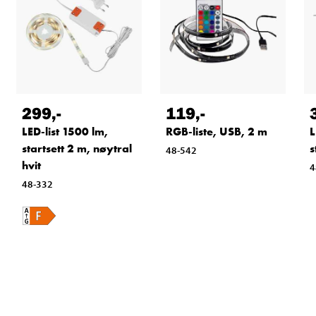
299
,-
119
,-
LED-list 1500 lm,
RGB-liste, USB, 2 m
L
startsett 2 m, nøytral
s
48-542
hvit
4
48-332