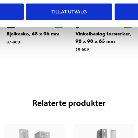
TILLAT UTVALG
15
9
90
90
Bjelkesko, 48 x 96 mm
Vinkelbeslag forsterket,
90 x 90 x 65 mm
87-860
19-609
Relaterte produkter