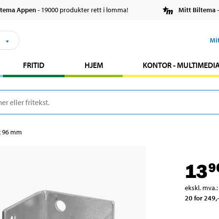
ltema Appen
- 19000 produkter rett i lomma!
Mitt Biltema
-
s
Mi
FRITID
HJEM
KONTOR - MULTIMEDI
 x 96 mm
13
9
ekskl. mva.
:
20 for 249
,-