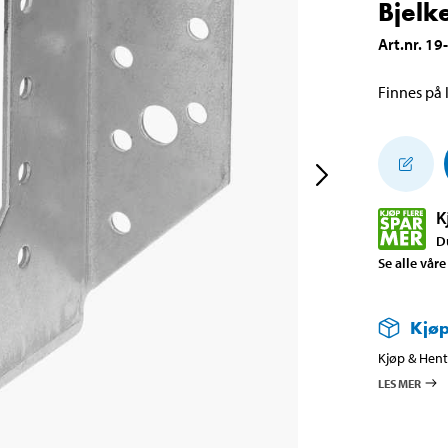
Bjelk
Art.nr
.
19
Finnes på l
K
D
Se alle våre
Kjøp
Kjøp & Hent 
LES MER