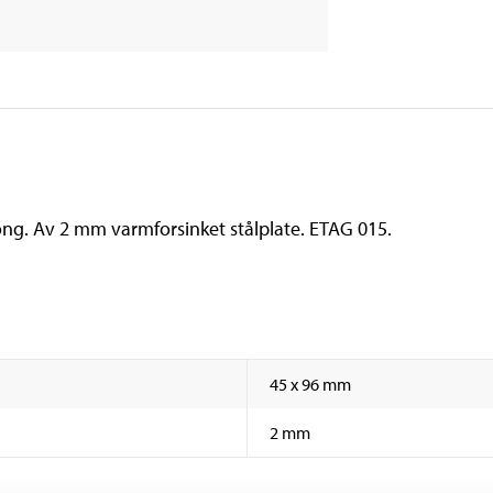
ong. Av 2 mm varmforsinket stålplate. ETAG 015.
45 x 96 mm
2 mm