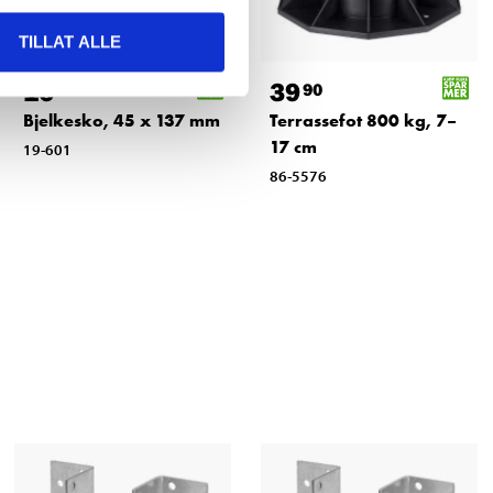
TILLAT ALLE
16
39
90
90
Bjelkesko, 45 x 137 mm
Terrassefot 800 kg, 7–
17 cm
19-601
86-5576