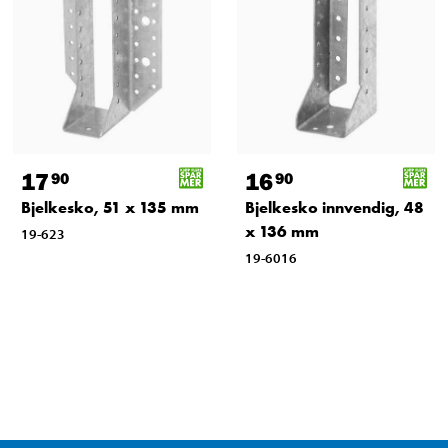
17
16
90
90
Bjelkesko, 51 x 135 mm
Bjelkesko innvendig, 48
x 136 mm
19-623
19-6016