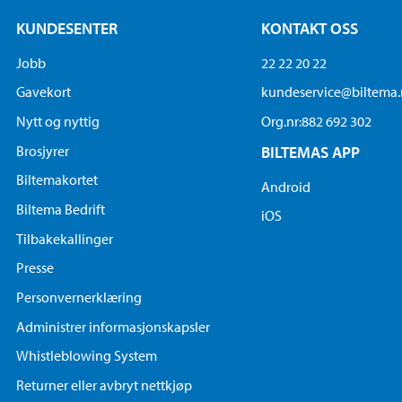
KUNDESENTER
KONTAKT OSS
Jobb
22 22 20 22
Gavekort
kundeservice@biltema
Nytt og nyttig
Org.nr:882 692 302
Brosjyrer
BILTEMAS APP
Biltemakortet
Android
Biltema Bedrift
iOS
Tilbakekallinger
Presse
Personvernerklæring
Administrer informasjonskapsler
Whistleblowing System
Returner eller avbryt nettkjøp