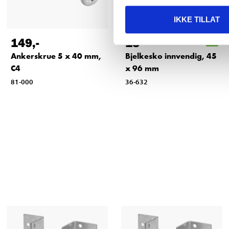
IKKE TILLAT
149
,-
13
90
Ankerskrue 5 x 40 mm,
Bjelkesko innvendig, 45
C4
x 96 mm
81-000
36-632