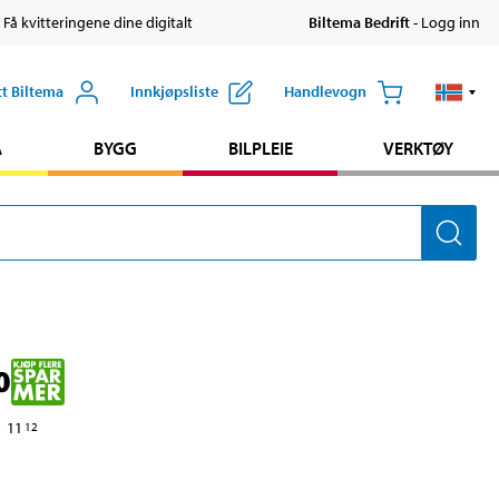
 Få kvitteringene dine digitalt
Biltema Bedrift
- Logg inn
tt Biltema
Innkjøpsliste
Handlevogn
A
BYGG
BILPLEIE
VERKTØY
0
11
12