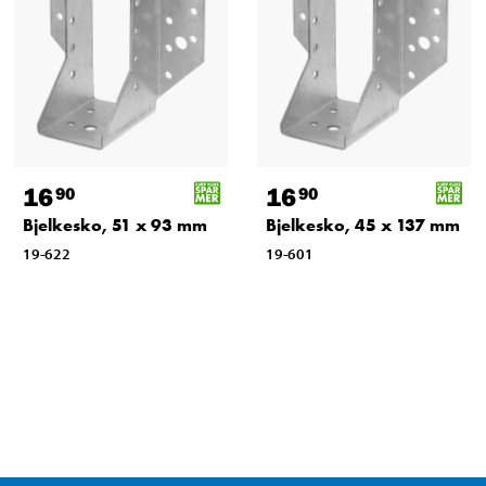
16
16
90
90
Bjelkesko, 51 x 93 mm
Bjelkesko, 45 x 137 mm
19-622
19-601