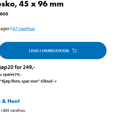
esko, 45 x 96 mm
-600
ager i
67
varehus
LEGG I HANDLEVOGN
jøp
20 for 249
,-
u sparer
29
,-
 “Kjøp flere, spar mer”-tilbud
 & Hent
i ditt varehus.