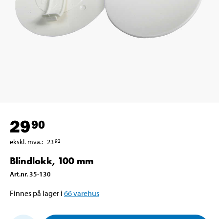
29
90
ekskl. mva.
:
23
92
Blindlokk, 100 mm
Art.nr
.
35-130
Finnes på lager i
66
varehus