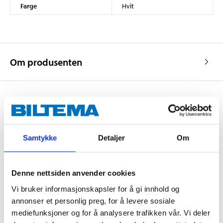
Farge
Hvit
Om produsenten
Kjøp & Hent
Kjøp & Hent i ditt varehus.
Samtykke
Detaljer
Om
LES MER
Denne nettsiden anvender cookies
Andre kunder har også kjøpt
Vi bruker informasjonskapsler for å gi innhold og
annonser et personlig preg, for å levere sosiale
mediefunksjoner og for å analysere trafikken vår. Vi deler