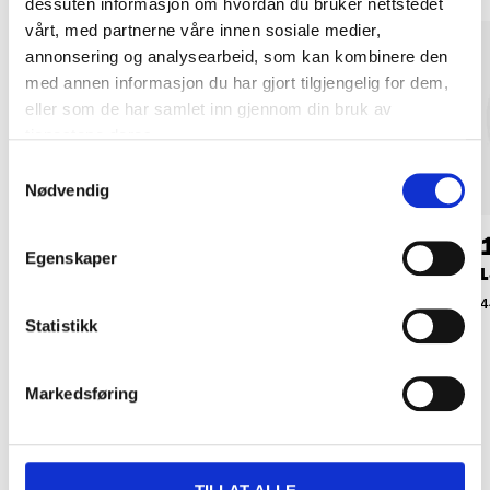
dessuten informasjon om hvordan du bruker nettstedet
vårt, med partnerne våre innen sosiale medier,
annonsering og analysearbeid, som kan kombinere den
med annen informasjon du har gjort tilgjengelig for dem,
eller som de har samlet inn gjennom din bruk av
tjenestene deres.
Samtykkevalg
Nødvendig
22
19
90
90
Egenskaper
Blindlokk
Blindlokk, 100 mm
L
35-938
35-939
4
Statistikk
Markedsføring
Relaterte produkter