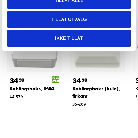
TILLAT ALLE
TILLAT UTVALG
IKKE TILLAT
34
34
90
90
Koblingsboks, IP54
Koblingsboks (kulo),
K
firkant
44-579
3
35-209