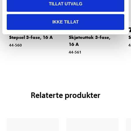
TILLAT UTVALG
IKKE TILLAT
49
54
90
90
Støpsel 3-fase, 16 A
Skjøteuttak 3-fase,
S
16 A
44-560
4
44-561
Relaterte produkter