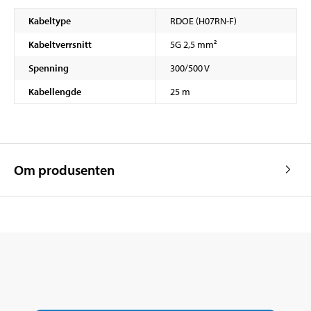
Kabeltype
RDOE (H07RN-F)
Kabeltverrsnitt
5G 2,5 mm²
Spenning
300/500 V
Kabellengde
25 m
Om produsenten