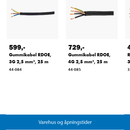
599
,-
729
,-
Gummikabel RDOE,
Gummikabel RDOE,
3G 2,5 mm², 25 m
4G 2,5 mm², 25 m
3
44-084
44-085
3
Varehus og åpningstider