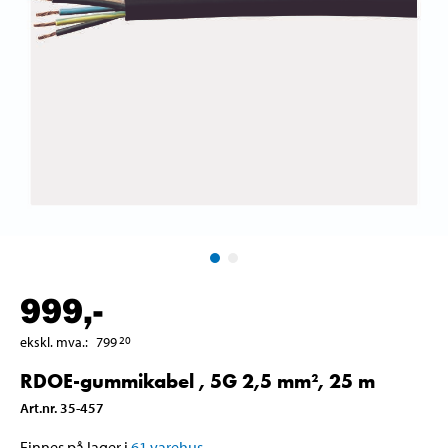
999
,-
ekskl. mva.
:
799
20
RDOE-gummikabel , 5G 2,5 mm², 25 m
Art.nr
.
35-457
Finnes på lager i
61
varehus