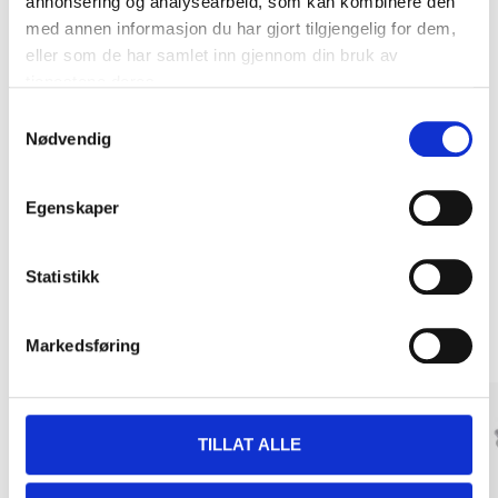
annonsering og analysearbeid, som kan kombinere den
med annen informasjon du har gjort tilgjengelig for dem,
eller som de har samlet inn gjennom din bruk av
tjenestene deres.
Samtykkevalg
Kjøp & Hent
Nødvendig
Kjøp & Hent i ditt varehus.
LES MER
Egenskaper
Statistikk
Andre kunder har også kjøpt
Markedsføring
TILLAT ALLE