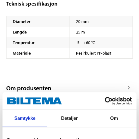
Teknisk spesifikasjon
Diameter
20 mm
Lengde
25 m
Temperatur
-5 – +60 °C
Materiale
Resirkulert PP-plast
Om produsenten
Samtykke
Detaljer
Om
Kjøp & Hent
Kjøp & Hent i ditt varehus.