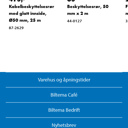
Kabelbeskyttelsesrør
Beskyttelsesrør, 50
F
med glatt innside,
mm x 2 m
Ø50 mm, 25 m
44-0127
3
87-2629
Varehus og åpningstider
Biltema Café
Biltema Bedrift
Nyhetsbrev