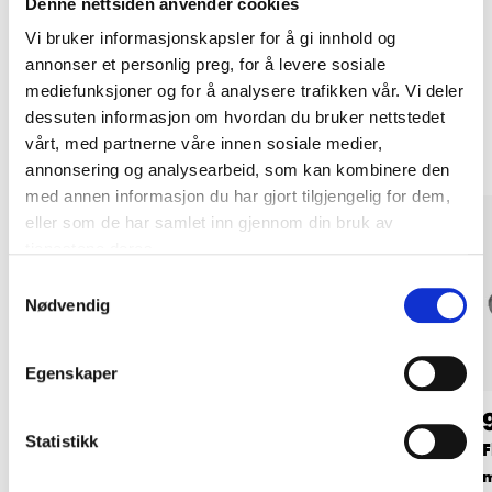
Denne nettsiden anvender cookies
LES MER
Vi bruker informasjonskapsler for å gi innhold og
annonser et personlig preg, for å levere sosiale
mediefunksjoner og for å analysere trafikken vår. Vi deler
Andre kunder har også kjøpt
dessuten informasjon om hvordan du bruker nettstedet
vårt, med partnerne våre innen sosiale medier,
annonsering og analysearbeid, som kan kombinere den
med annen informasjon du har gjort tilgjengelig for dem,
eller som de har samlet inn gjennom din bruk av
tjenestene deres.
Samtykkevalg
Nødvendig
Egenskaper
54
54
90
90
Statistikk
Skjøtemuffe, 20 mm,
Skruklammer, 18–22
F
10 stk.
mm