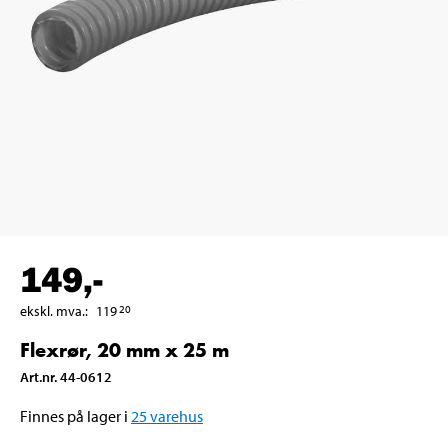
149
,-
ekskl. mva.
:
119
20
Flexrør, 20 mm x 25 m
Art.nr
.
44-0612
Finnes på lager i
25
varehus