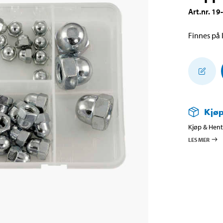
Art.nr
.
19
Finnes på l
Kjøp
Kjøp & Hent 
LES MER