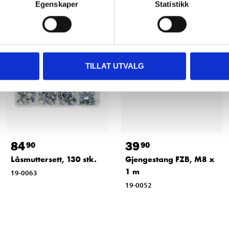
Egenskaper
Statistikk
TILLAT UTVALG
84
39
90
90
Låsmuttersett, 130 stk.
Gjengestang FZB, M8 x
1 m
19-0063
19-0052