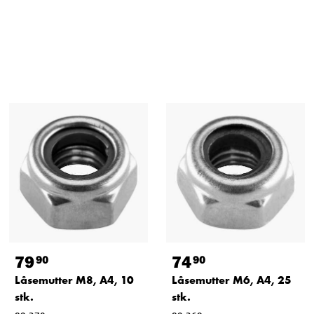
79
74
90
90
Låsemutter M8, A4, 10
Låsemutter M6, A4, 25
stk.
stk.