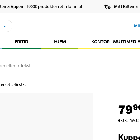
ltema Appen
- 19000 produkter rett i lomma!
Mitt Biltema
-
s
Mi
FRITID
HJEM
KONTOR - MULTIMEDI
rsett, 46 stk.
79
9
ekskl. mva.
:
Kuppe