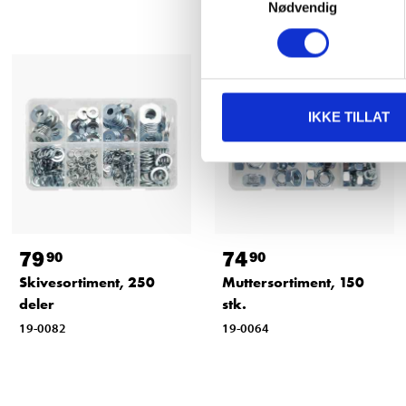
Nødvendig
IKKE TILLAT
79
74
90
90
Skivesortiment, 250
Muttersortiment, 150
deler
stk.
19-0082
19-0064