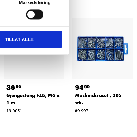
Markedsføring
TILLAT ALLE
36
94
90
90
Gjengestang FZB, M6 x
Maskinskrusett, 205
1 m
stk.
19-0051
89-997