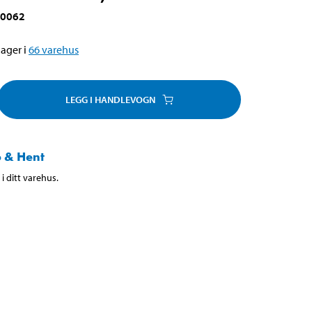
-0062
ager i
66
varehus
LEGG I HANDLEVOGN
 & Hent
i ditt varehus.