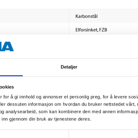
Karbonstål
Elforsinket, FZB
M4–M10
DIN 1587
Detaljer
46 stk.
ookies
 for å gi innhold og annonser et personlig preg, for å levere sos
deler dessuten informasjon om hvordan du bruker nettstedet vårt,
og analysearbeid, som kan kombinere den med annen informasjon d
 inn gjennom din bruk av tjenestene deres.
Andre kunder har også kjøpt