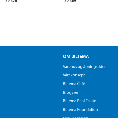
89-370
89-369
OM BILTEMA
Varehus og åpningstider
Vårt konsept
Biltema Café
Brosjyrer
Biltema Real Estate
Biltema Foundation
Dokumentsøk