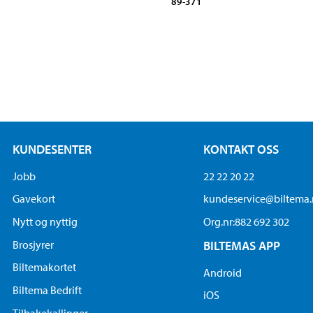
89-371
KUNDESENTER
KONTAKT OSS
Jobb
22 22 20 22
Gavekort
kundeservice@biltema
Nytt og nyttig
Org.nr:882 692 302
Brosjyrer
BILTEMAS APP
Biltemakortet
Android
Biltema Bedrift
iOS
Tilbakekallinger