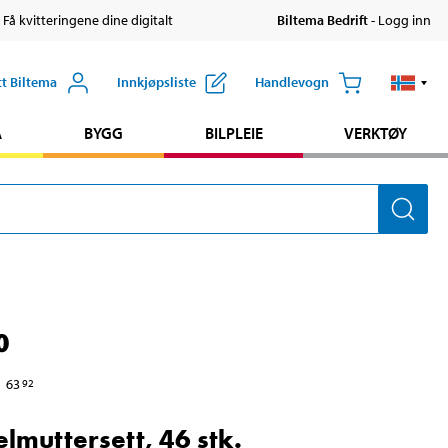
 Få kvitteringene dine digitalt
Biltema Bedrift
- Logg inn
tt Biltema
Innkjøpsliste
Handlevogn
A
BYGG
BILPLEIE
VERKTØY
0
63
92
lmuttersett, 46 stk.