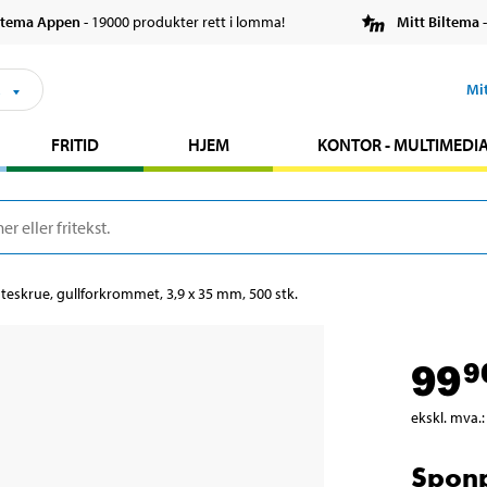
ltema Appen
- 19000 produkter rett i lomma!
Mitt Biltema
-
s
Mi
FRITID
HJEM
KONTOR - MULTIMEDI
teskrue, gullforkrommet, 3,9 x 35 mm, 500 stk.
99
9
ekskl. mva.
:
Sponp