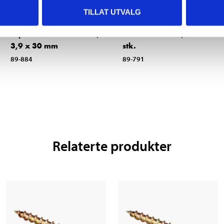
TILLAT UTVALG
79
109
,-
90
Gipsskrue til trestender,
Treskrue 5 x 90, 100
3,9 x 30 mm
stk.
89-884
89-791
Relaterte produkter