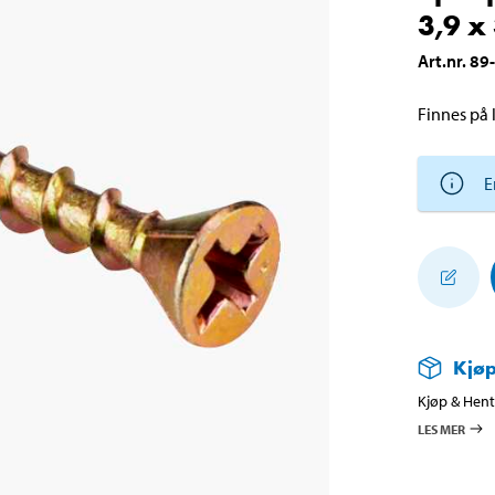
3,9 x
Art.nr
.
89
Finnes på l
E
Kjøp
Kjøp & Hent 
LES MER