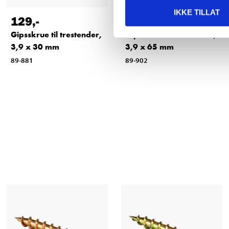
IKKE TILLAT
129
,-
119
,-
Gipsskrue til trestender,
Gipsskrue til trestender,
3,9 x 30 mm
3,9 x 65 mm
89-881
89-902