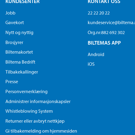
KUNDESENTER
KONTAKT OSS
Jobb
22 22 20 22
Gavekort
kundeservice@biltema
Nytt og nyttig
Org.nr:882 692 302
Brosjyrer
BILTEMAS APP
Biltemakortet
Android
Biltema Bedrift
iOS
Tilbakekallinger
Presse
Personvernerklæring
Administrer informasjonskapsler
Whistleblowing System
Returner eller avbryt nettkjøp
Gi tilbakemelding om hjemmesiden