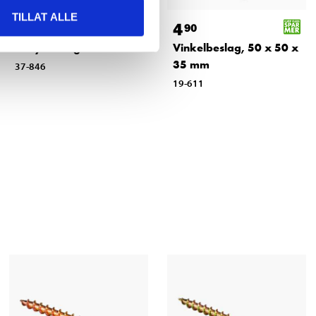
TILLAT ALLE
19
4
90
90
Akryltetning
Vinkelbeslag, 50 x 50 x
35 mm
37-846
19-611