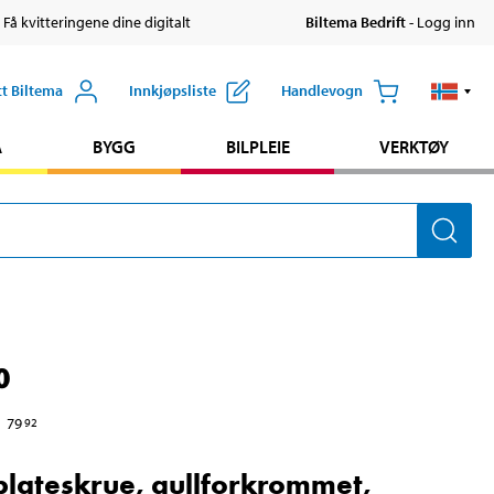
 Få kvitteringene dine digitalt
Biltema Bedrift
- Logg inn
tt Biltema
Innkjøpsliste
Handlevogn
A
BYGG
BILPLEIE
VERKTØY
0
79
92
lateskrue, gullforkrommet,