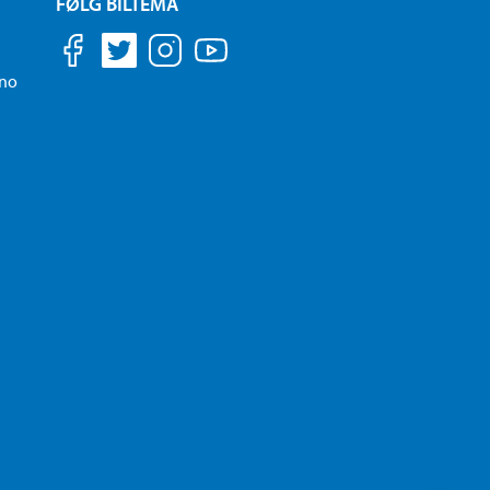
FØLG BILTEMA
.no