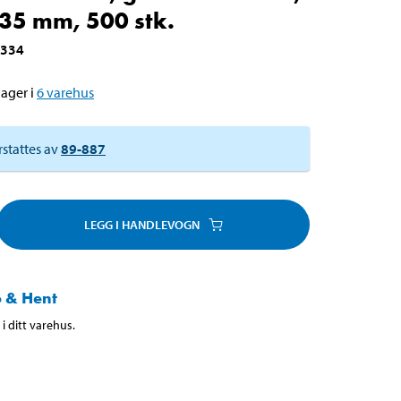
 35 mm, 500 stk.
-334
ager i
6
varehus
rstattes av
89-887
LEGG I HANDLEVOGN
 & Hent
i ditt varehus.