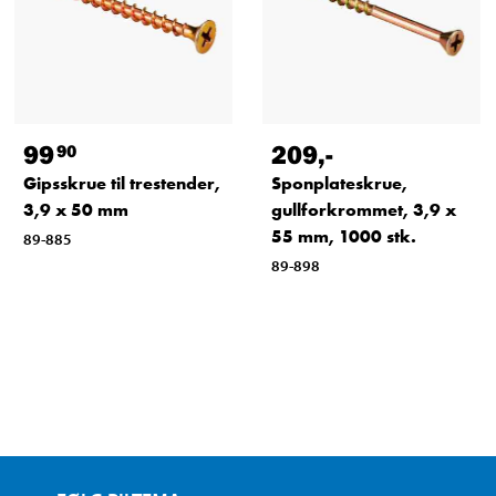
99
209
,-
90
Gipsskrue til trestender,
Sponplateskrue,
3,9 x 50 mm
gullforkrommet, 3,9 x
55 mm, 1000 stk.
89-885
89-898