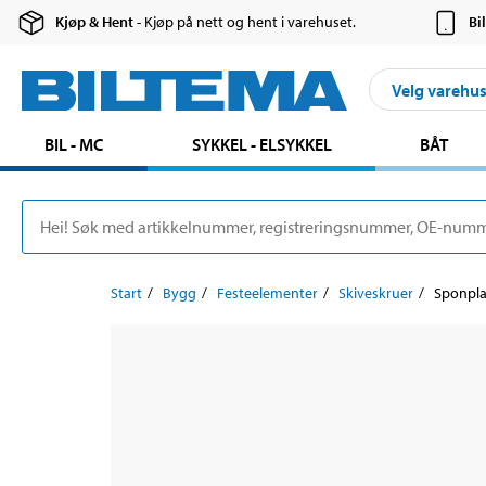
Kjøp & Hent
- Kjøp på nett og hent i varehuset.
Bi
Velg varehu
BIL - MC
SYKKEL - ELSYKKEL
BÅT
Start
Bygg
Festeelementer
Skiveskruer
Sponpla