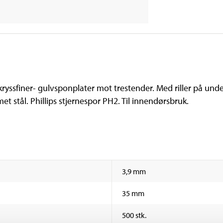
kryssfiner- gulvsponplater mot trestender. Med riller på un
et stål. Phillips stjernespor PH2. Til innendørsbruk.
3,9 mm
35 mm
500 stk.