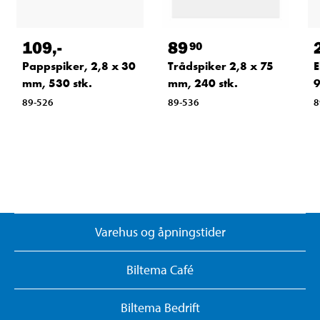
109
,-
89
90
Pappspiker, 2,8 x 30
Trådspiker 2,8 x 75
E
mm, 530 stk.
mm, 240 stk.
9
89-526
89-536
8
Varehus og åpningstider
Biltema Café
Biltema Bedrift