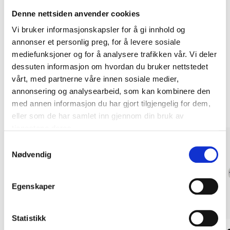
Kjøp & Hent
Denne nettsiden anvender cookies
Kjøp & Hent i ditt varehus.
Vi bruker informasjonskapsler for å gi innhold og
LES MER
annonser et personlig preg, for å levere sosiale
mediefunksjoner og for å analysere trafikken vår. Vi deler
dessuten informasjon om hvordan du bruker nettstedet
vårt, med partnerne våre innen sosiale medier,
Andre kunder har også kjøpt
annonsering og analysearbeid, som kan kombinere den
med annen informasjon du har gjort tilgjengelig for dem,
eller som de har samlet inn gjennom din bruk av
tjenestene deres.
Samtykkevalg
Nødvendig
Egenskaper
Statistikk