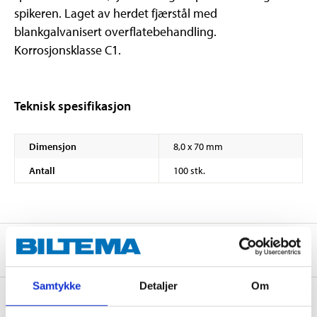
spikeren. Laget av herdet fjærstål med
blankgalvanisert overflatebehandling.
Korrosjonsklasse C1.
Teknisk spesifikasjon
Dimensjon
8,0 x 70 mm
Antall
100 stk.
Om produsenten
Samtykke
Detaljer
Om