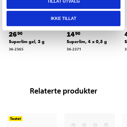
TILLAT UTVALG
IKKE TILLAT
26
14
90
90
Superlim gel, 3 g
Superlim, 4 x 0,5 g
S
36-2365
36-2371
3
Relaterte produkter
Testet