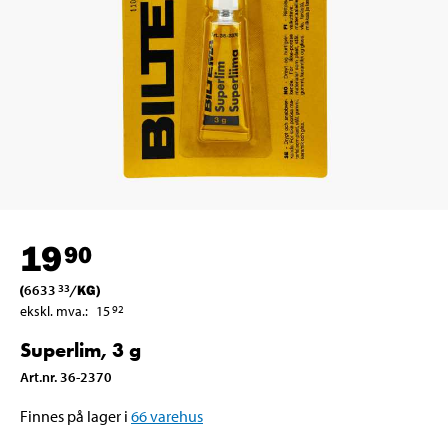
19
90
(
6633
/
KG
)
33
ekskl. mva.
:
15
92
Superlim, 3 g
Art.nr
.
36-2370
Finnes på lager i
66
varehus