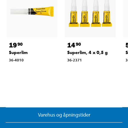
19
14
90
90
Superlim
Superlim, 4 x 0,5 g
S
36-4010
36-2371
3
Varehus og åpningstider