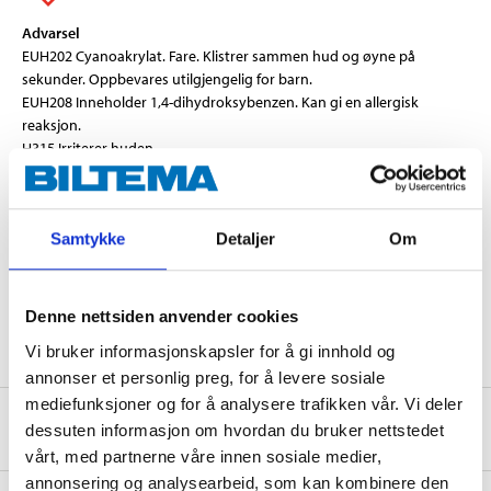
Advarsel
EUH202 Cyanoakrylat. Fare. Klistrer sammen hud og øyne på
sekunder. Oppbevares utilgjengelig for barn.
EUH208 Inneholder 1,4-dihydroksybenzen. Kan gi en allergisk
reaksjon.
H315 Irriterer huden.
H319 Gir alvorlig øyeirritasjon.
H335 Kan forårsake irritasjon av luftveiene.
Samtykke
Detaljer
Om
Teknisk spesifikasjon
Vekt
3 g
Denne nettsiden anvender cookies
Vi bruker informasjonskapsler for å gi innhold og
annonser et personlig preg, for å levere sosiale
mediefunksjoner og for å analysere trafikken vår. Vi deler
Sikkerhetsinformasjon og øvrige dokumenter
dessuten informasjon om hvordan du bruker nettstedet
vårt, med partnerne våre innen sosiale medier,
annonsering og analysearbeid, som kan kombinere den